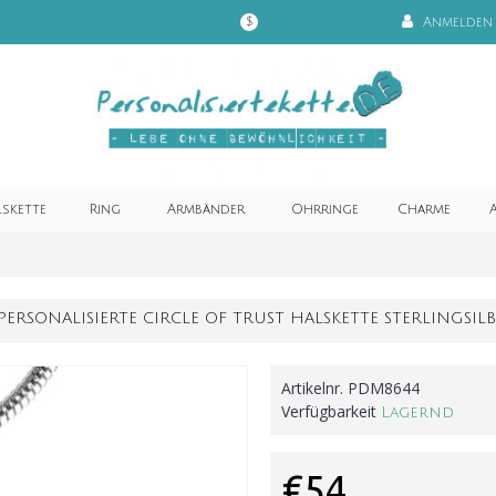
Anmelden
$
lskette
Ring
Armbänder
Ohrringe
Charme
A
PERSONALISIERTE CIRCLE OF TRUST HALSKETTE STERLINGSIL
Artikelnr.
PDM8644
Verfügbarkeit
Lagernd
€54