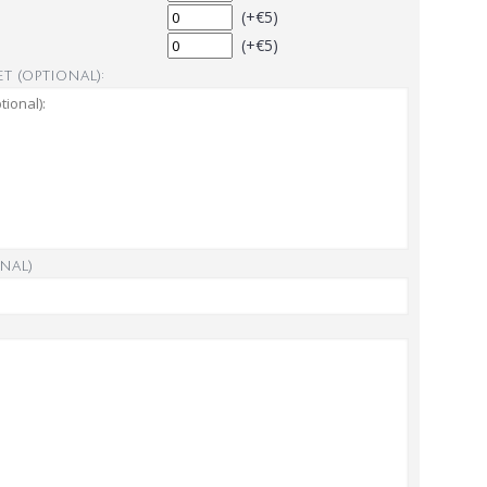
(+€5)
(+€5)
t (optional):
nal)