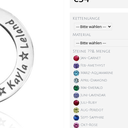
Kettenlänge
Material
Steine ??& Menge
Jan-Garnet
Feb-Amethyst
März-Aquamarine
April-Diamond
Mai-Emerald
Juni-Lavendar
Juli-Ruby
Aug-Peridot
Sept-Sapphire
Okt-Rose