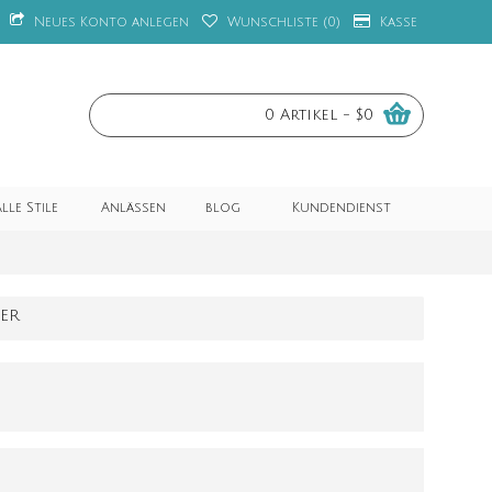
Neues Konto anlegen
Wunschliste (
0
)
Kasse
0 Artikel - $0
lle Stile
Anlässen
blog
Kundendienst
BER