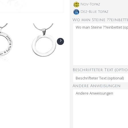
Nov-Topaz
Dez-Blue Topaz
Wo man Steine ??einbette
Beschrifteter Text (optio
Andere Anweisungen