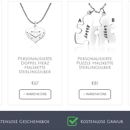
Personalisierte
Personalisierte
Doppel Herz
Puzzle Halskette
Halskette
Sterlingsilber
Sterlingsilber
€67
€81
+ WARENKORB
+ WARENKORB
stenlose Geschenkbox
Kostenlose Gravur