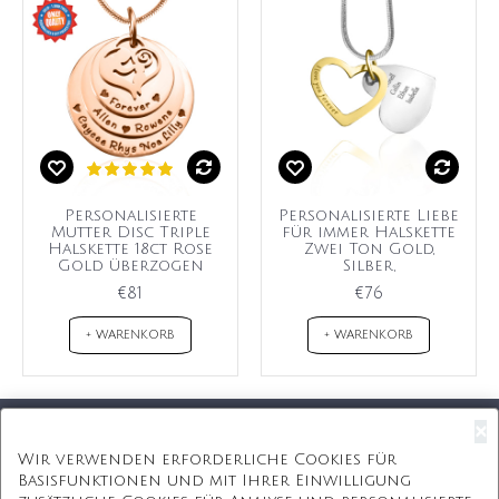
Personalisierte
Personalisierte Liebe
Mutter Disc Triple
für immer Halskette
Halskette 18ct Rose
Zwei Ton Gold,
Gold überzogen
Silber,
€81
€76
+ WARENKORB
+ WARENKORB
×
Kostenloser Versand
Wir verwenden erforderliche Cookies für
Basisfunktionen und mit Ihrer Einwilligung
Kostenlose Geschenkbox