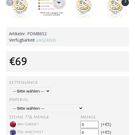
Artikelnr.
PDM8652
Verfügbarkeit
Lagernd
€69
Kettenlänge
Material
Steine ??& Menge
Menge
(+€5)
Jan-Garnet
(+€5)
Feb-Amethyst