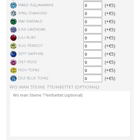
(+€5)
März-Aquamarine
(+€5)
April-Diamond
(+€5)
Mai-Emerald
(+€5)
Juni-Lavendar
(+€5)
Juli-Ruby
(+€5)
Aug-Peridot
(+€5)
Sept-Sapphire
(+€5)
Okt-Rose
(+€5)
Nov-Topaz
(+€5)
Dez-Blue Topaz
Wo man Steine ??einbettet (optional):