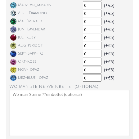
(+€5)
März-Aquamarine
(+€5)
April-Diamond
(+€5)
Mai-Emerald
(+€5)
Juni-Lavendar
(+€5)
Juli-Ruby
(+€5)
Aug-Peridot
(+€5)
Sept-Sapphire
(+€5)
Okt-Rose
(+€5)
Nov-Topaz
(+€5)
Dez-Blue Topaz
Wo man Steine ??einbettet (optional):