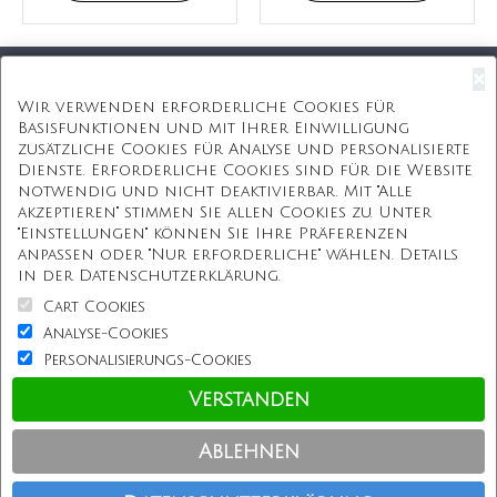
×
Kostenloser Versand
Wir verwenden erforderliche Cookies für
Basisfunktionen und mit Ihrer Einwilligung
Kostenlose Geschenkbox
zusätzliche Cookies für Analyse und personalisierte
Dienste. Erforderliche Cookies sind für die Website
Kostenlose Gravur
notwendig und nicht deaktivierbar. Mit "Alle
akzeptieren" stimmen Sie allen Cookies zu. Unter
Unbegrenzte Redesign
"Einstellungen" können Sie Ihre Präferenzen
anpassen oder "Nur erforderliche" wählen. Details
ÜBER UNS
in der Datenschutzerklärung.
Cart Cookies
Information
Analyse-Cookies
Personalisierungs-Cookies
Kundenservice
Verstanden
Einkaufen bei uns
Ablehnen
Copyright © Personalisierterekette.De, Alle Rechte vorbehalten.