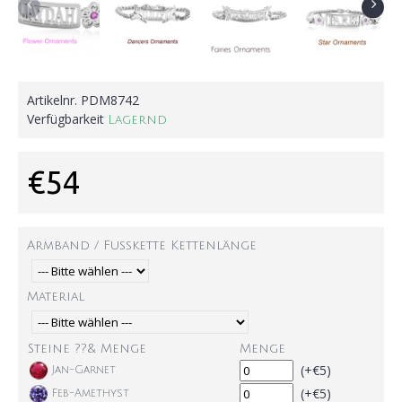
Artikelnr.
PDM8742
Verfügbarkeit
Lagernd
€54
Armband / Fußkette Kettenlänge
Material
Steine ??& Menge
Menge
(+€5)
Jan-Garnet
(+€5)
Feb-Amethyst