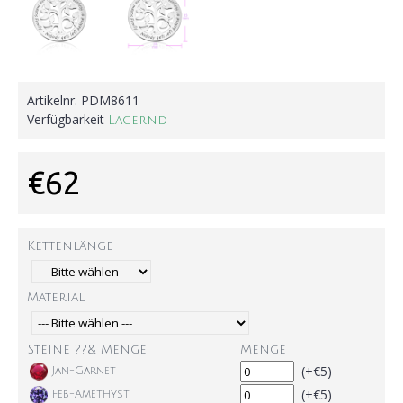
Artikelnr.
PDM8611
Verfügbarkeit
Lagernd
€62
Kettenlänge
Material
Steine ??& Menge
Menge
(+€5)
Jan-Garnet
(+€5)
Feb-Amethyst