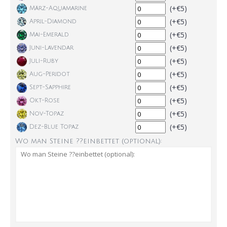
(+€5)
März-Aquamarine
(+€5)
April-Diamond
(+€5)
Mai-Emerald
(+€5)
Juni-Lavendar
(+€5)
Juli-Ruby
(+€5)
Aug-Peridot
(+€5)
Sept-Sapphire
(+€5)
Okt-Rose
(+€5)
Nov-Topaz
(+€5)
Dez-Blue Topaz
Wo man Steine ??einbettet (optional):