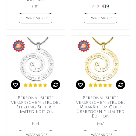
€81
€19
€42
+ WARENKORB
+ WARENKORB
Personalisierte
Personalisierte
Versprechen Strudel
Versprechen Strudel
Sterling Silber *
18 karätigem Gold
Limited Edition
überzogen * Limited
Edition
€54
€67
+ WARENKORB
+ WARENKORB