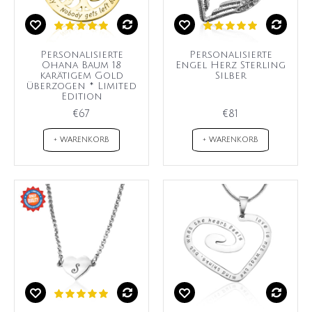
Personalisierte
Personalisierte
Ohana Baum 18
Engel Herz Sterling
karätigem Gold
Silber
überzogen * Limited
Edition
€67
€81
+ WARENKORB
+ WARENKORB