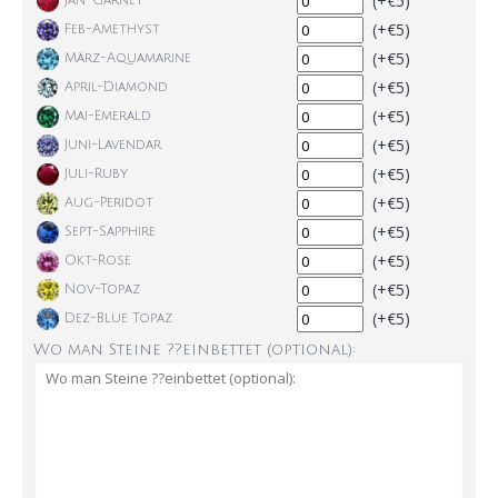
(+€5)
Jan-Garnet
(+€5)
Feb-Amethyst
(+€5)
März-Aquamarine
(+€5)
April-Diamond
(+€5)
Mai-Emerald
(+€5)
Juni-Lavendar
(+€5)
Juli-Ruby
(+€5)
Aug-Peridot
(+€5)
Sept-Sapphire
(+€5)
Okt-Rose
(+€5)
Nov-Topaz
(+€5)
Dez-Blue Topaz
Wo man Steine ??einbettet (optional):