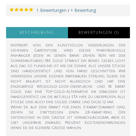
1 Bewertungen
+ Bewertung
/
BESCHREIBUNG
BEWERTUNGEN (1)
Inspiriert von den kunstvollen Verzierungen der
geheimen Gartentore, wird dieser phantasievolle
Anhänger jeden in seinen Bann ziehen. Rein wie der
Sonnenaufgang! 18K Gold strahlt ein reines gelbes Licht
aus, das so funkelnd ist wie die Sonne. Alle unsere Stücke
sind handgefertigt und von Hand geschnitten. Wir
verwenden unsere eigenen Materialien Sterling Silber, die
nicht anläuft, ist nicht allergisch und hat eine
einzigartige Weißgold-Look-Oberfläche; und 18 Karat
Gold, das eine Top-Gold-Alternative da draußen ist.
Handgefertigt, um die aktuelle ETA hier zu überprüfen. Alle
Stücke sind auch eine solide, starke und dicke 1,2 mm.
Wenn Sie auf dem Markt für einen 3-Karat-Diamant sind,
ziehen Sie stattdessen einen 2,8-Karat-Ring. Der
Unterschied in der Größe ist vernachlässigbar, aber es
gibt ungefähr zwanzig Prozent Kosteneinsparungen,
wenn Sie die kleinere Größe wählen.