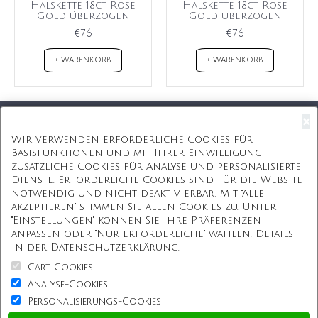
Halskette 18ct Rose
Halskette 18ct Rose
Gold überzogen
Gold überzogen
€76
€76
+ WARENKORB
+ WARENKORB
×
Kostenloser Versand
Wir verwenden erforderliche Cookies für
Basisfunktionen und mit Ihrer Einwilligung
Kostenlose Geschenkbox
zusätzliche Cookies für Analyse und personalisierte
Dienste. Erforderliche Cookies sind für die Website
Kostenlose Gravur
notwendig und nicht deaktivierbar. Mit "Alle
akzeptieren" stimmen Sie allen Cookies zu. Unter
Unbegrenzte Redesign
"Einstellungen" können Sie Ihre Präferenzen
anpassen oder "Nur erforderliche" wählen. Details
ÜBER UNS
in der Datenschutzerklärung.
Cart Cookies
Information
Analyse-Cookies
Personalisierungs-Cookies
Kundenservice