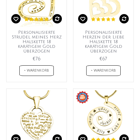
Personalisierte
Personalisierte
Strudel meines Herz
Herzen der Liebe
Halskette 18
Halskette 18
karätigem Gold
karätigem Gold
überzogen
überzogen
€76
€67
+ WARENKORB
+ WARENKORB