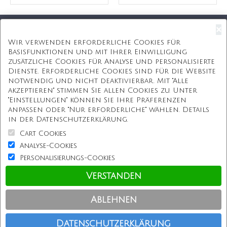
×
Kostenloser Versand
Wir verwenden erforderliche Cookies für
Basisfunktionen und mit Ihrer Einwilligung
Kostenlose Geschenkbox
zusätzliche Cookies für Analyse und personalisierte
Dienste. Erforderliche Cookies sind für die Website
Kostenlose Gravur
notwendig und nicht deaktivierbar. Mit "Alle
akzeptieren" stimmen Sie allen Cookies zu. Unter
Unbegrenzte Redesign
"Einstellungen" können Sie Ihre Präferenzen
anpassen oder "Nur erforderliche" wählen. Details
ÜBER UNS
in der Datenschutzerklärung.
Cart Cookies
Information
Analyse-Cookies
Personalisierungs-Cookies
Kundenservice
Verstanden
Einkaufen bei uns
Ablehnen
Copyright © Personalisierterekette.De, Alle Rechte vorbehalten.
Datenschutzerklärung