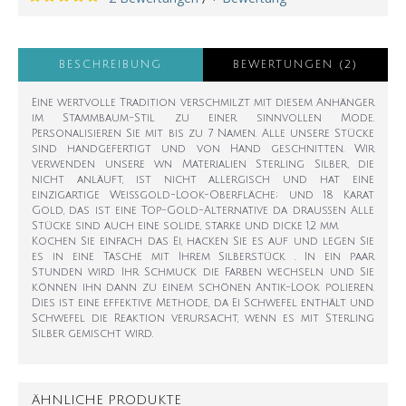
BESCHREIBUNG
BEWERTUNGEN (2)
Eine wertvolle Tradition verschmilzt mit diesem Anhänger
im Stammbaum-Stil zu einer sinnvollen Mode.
Personalisieren Sie mit bis zu 7 Namen. Alle unsere Stücke
sind handgefertigt und von Hand geschnitten. Wir
verwenden unsere wn Materialien Sterling Silber, die
nicht anläuft, ist nicht allergisch und hat eine
einzigartige Weißgold-Look-Oberfläche; und 18 Karat
Gold, das ist eine Top-Gold-Alternative da draußen Alle
Stücke sind auch eine solide, starke und dicke 1,2 mm.
Kochen Sie einfach das Ei, hacken Sie es auf und legen Sie
es in eine Tasche mit Ihrem Silberstück . In ein paar
Stunden wird Ihr Schmuck die Farben wechseln und Sie
können ihn dann zu einem schönen Antik-Look polieren.
Dies ist eine effektive Methode, da Ei Schwefel enthält und
Schwefel die Reaktion verursacht, wenn es mit Sterling
Silber gemischt wird.
ÄHNLICHE PRODUKTE