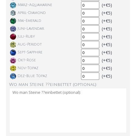
(+€5)
März-Aquamarine
(+€5)
April-Diamond
(+€5)
Mai-Emerald
(+€5)
Juni-Lavendar
(+€5)
Juli-Ruby
(+€5)
Aug-Peridot
(+€5)
Sept-Sapphire
(+€5)
Okt-Rose
(+€5)
Nov-Topaz
(+€5)
Dez-Blue Topaz
Wo man Steine ??einbettet (optional):