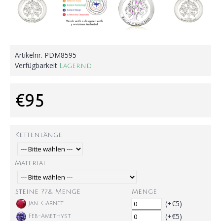
Artikelnr.
PDM8595
Verfügbarkeit
Lagernd
€95
Kettenlänge
Material
Steine ??& Menge
Menge
(+€5)
Jan-Garnet
(+€5)
Feb-Amethyst