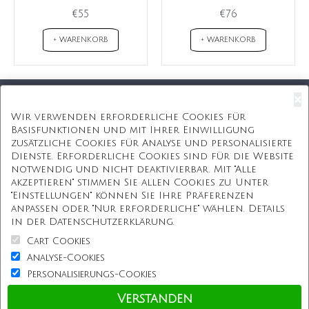
€55
€76
+ WARENKORB
+ WARENKORB
×
Kostenloser Versand
Wir verwenden erforderliche Cookies für
Basisfunktionen und mit Ihrer Einwilligung
Kostenlose Geschenkbox
zusätzliche Cookies für Analyse und personalisierte
Dienste. Erforderliche Cookies sind für die Website
Kostenlose Gravur
notwendig und nicht deaktivierbar. Mit "Alle
akzeptieren" stimmen Sie allen Cookies zu. Unter
Unbegrenzte Redesign
"Einstellungen" können Sie Ihre Präferenzen
anpassen oder "Nur erforderliche" wählen. Details
ÜBER UNS
in der Datenschutzerklärung.
Cart Cookies
Information
Analyse-Cookies
Personalisierungs-Cookies
Kundenservice
Verstanden