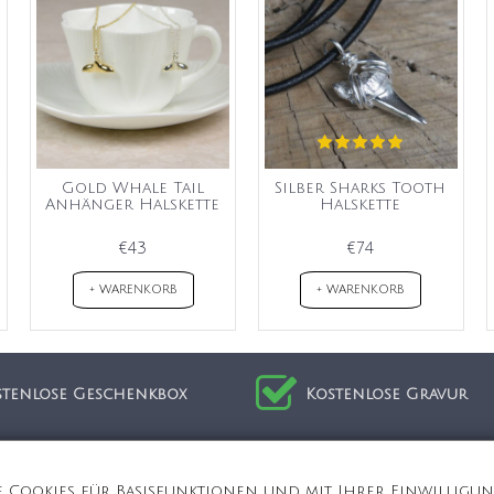
Gold Whale Tail
Silber Sharks Tooth
Anhänger Halskette
Halskette
€43
€74
+ WARENKORB
+ WARENKORB
stenlose Geschenkbox
Kostenlose Gravur
ion
Kundenservice
Cookies für Basisfunktionen und mit Ihrer Einwilligung