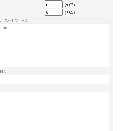
(+€5)
(+€5)
t (optional):
nal)