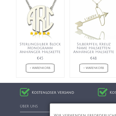
Sterlingsilber Block
Silberpfeil Kreuz
Monogramm
Name Halsketten
Anhänger Halskette
Anhänger Halskette
€45
€48
+ WARENKORB
+ WARENKORB
Kostenloser Versand
Ko
ÜBER UNS
Informat
Wir verwenden erforderliche 