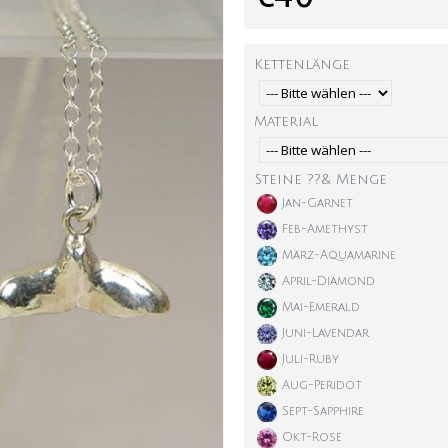
Kettenlänge
Material
Steine ??& Menge
Jan-Garnet
Feb-Amethyst
März-Aquamarine
April-Diamond
Mai-Emerald
Juni-Lavendar
Juli-Ruby
Aug-Peridot
Sept-Sapphire
Okt-Rose