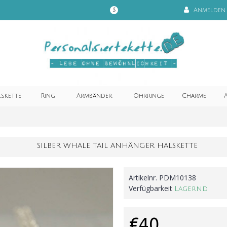
Anmelden
$
lskette
Ring
Armbänder
Ohrringe
Charme
A
SILBER WHALE TAIL ANHÄNGER HALSKETTE
Artikelnr.
PDM10138
Verfügbarkeit
Lagernd
€40