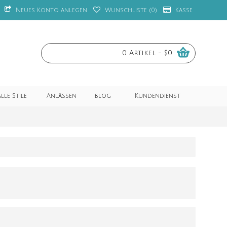
Neues Konto anlegen
Wunschliste (
0
)
Kasse
0 Artikel - $0
lle Stile
Anlässen
blog
Kundendienst