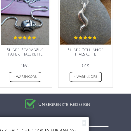
Silber Scarabäus
Silber Schlange
Käfer Halskette
Halskette
€162
€48
+ WARENKORB
+ WARENKORB
Unbegrenzte Redesign
Einkaufen bei uns
×
 zusätzliche Cookies für Analyse