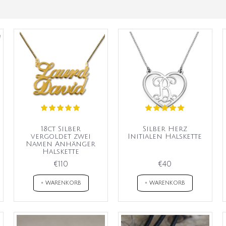
18ct Silber
Silber Herz
vergoldet zwei
Initialen Halskette
Namen Anhänger
Halskette
€110
€40
+ WARENKORB
+ WARENKORB