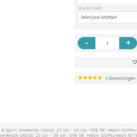
Schriftart
Select your Schriftart
-
+
3 Bewertungen
27 & Quot; Anhänger Größe: 2,5 cm ~ 3,0 cm / 0,98 "1,18"; Haken: Doppel
Anhänger Größe: 2,5 cm ~ 3,0 cm / 0,98 "1,18"; Haken: Doppelhaken Kett