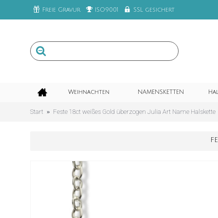
Freie Gravur
ISO9001
SSL gesichert
Weihnachten
NAMENSKETTEN
Ha
Start
Feste 18ct weißes Gold überzogen Julia Art Name Halskette
F