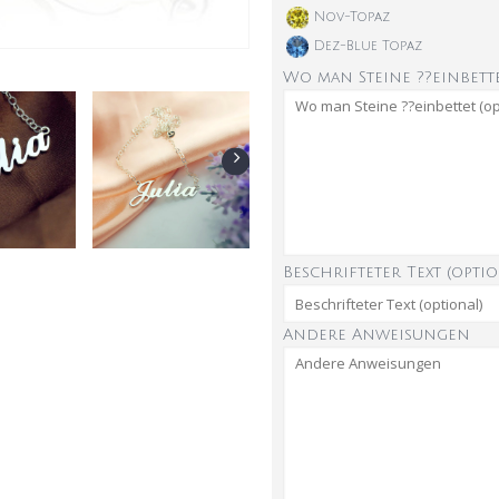
Nov-Topaz
Dez-Blue Topaz
Wo man Steine ??einbette
Beschrifteter Text (optio
Andere Anweisungen