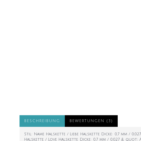
BESCHREIBUNG
BEWERTUNGEN (3)
Stil: Name Halskette / Liebe Halskette Dicke: 0,7 mm / 0,0
Halskette / Love Halskette Dicke: 0,7 mm / 0,027 & quot; 