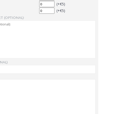
(+€5)
(+€5)
t (optional):
nal)