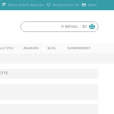
Neues Konto anlegen
Wunschliste (
0
)
Kasse
0 Artikel - $0
lle Stile
Anlässen
blog
Kundendienst
TTE