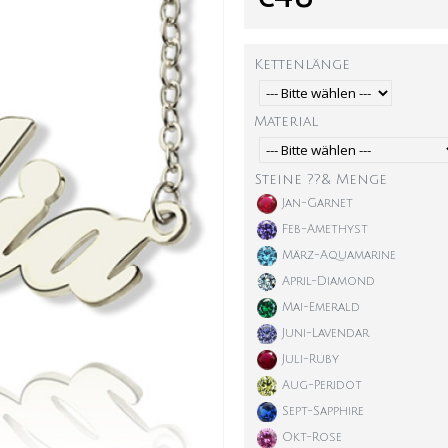
Kettenlänge
Material
Steine ??& Menge
Jan-Garnet
Feb-Amethyst
März-Aquamarine
April-Diamond
Mai-Emerald
Juni-Lavendar
Juli-Ruby
Aug-Peridot
Sept-Sapphire
Okt-Rose