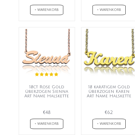
+ WARENKORB
+ WARENKORB
18ct Rose Gold
18 karätigem Gold
überzogen Sienna
überzogen Karen
Art Name Halskette
Art Name Halskette
€48
€62
+ WARENKORB
+ WARENKORB