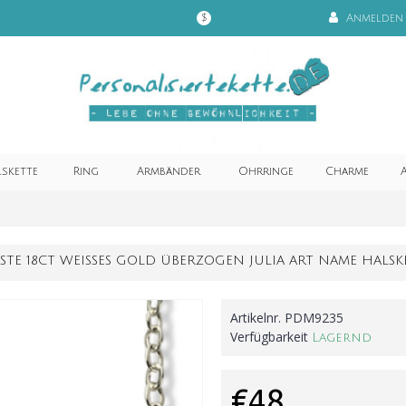
Anmelden
$
lskette
Ring
Armbänder
Ohrringe
Charme
A
ESTE 18CT WEISSES GOLD ÜBERZOGEN JULIA ART NAME HALSKE
Artikelnr.
PDM9235
Verfügbarkeit
Lagernd
€48