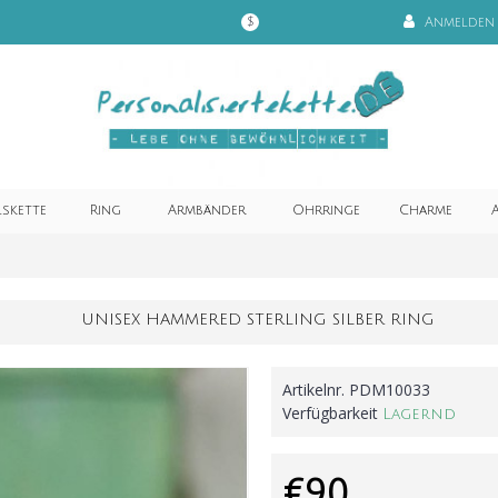
Anmelden
$
lskette
Ring
Armbänder
Ohrringe
Charme
A
UNISEX HAMMERED STERLING SILBER RING
Artikelnr.
PDM10033
Verfügbarkeit
Lagernd
€90