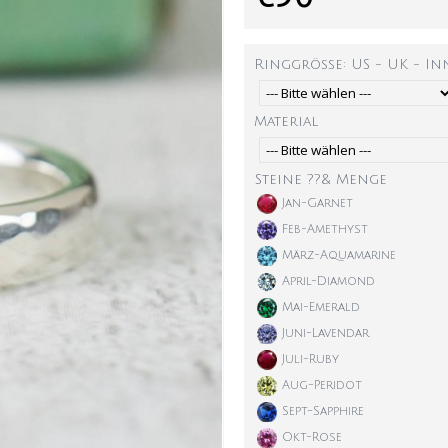
Ringgröße: US - UK - I
Material
Steine ??& Menge
Jan-Garnet
Feb-Amethyst
März-Aquamarine
April-Diamond
Mai-Emerald
Juni-Lavendar
Juli-Ruby
Aug-Peridot
Sept-Sapphire
Okt-Rose