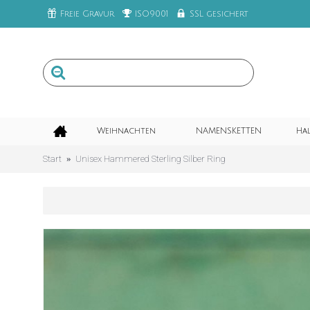
Freie Gravur
ISO9001
SSL gesichert
Weihnachten
NAMENSKETTEN
Ha
Start
Unisex Hammered Sterling Silber Ring