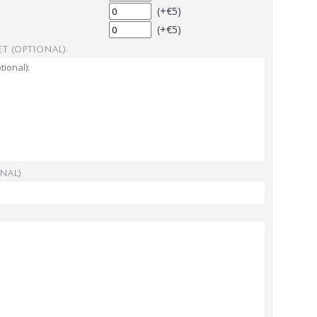
(+€5)
(+€5)
t (optional):
nal)