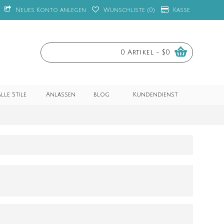
Neues Konto anlegen
Wunschliste (
0
)
Kasse
0 Artikel - $0
lle Stile
Anlässen
blog
Kundendienst