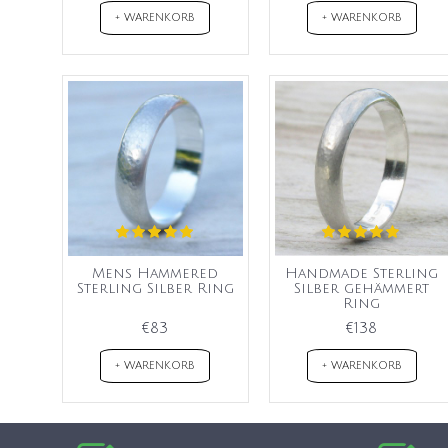
+ WARENKORB
+ WARENKORB
Mens Hammered
Handmade Sterling
Sterling Silber Ring
Silber gehämmert
Ring
€83
€138
+ WARENKORB
+ WARENKORB