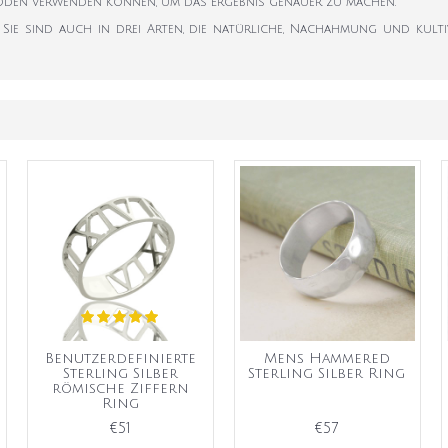
hoden verwenden können, um das Ergebnis genauer zu machen.
Sie sind auch in drei Arten, die natürliche, Nachahmung und kultivi
Benutzerdefinierte
Mens Hammered
Sterling Silber
Sterling Silber Ring
römische Ziffern
Ring
€51
€57