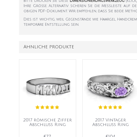
Bitte drucken Sie diese
Dimensionierungswerkzeug
(klic
Ihre Größe. Alternativ scheren Sie die Messleiste auf d
obigen PDF-Dokument. Wir empfehlen, dass Sie beide Met
Dies ist wichtig, weil Gegenstände wie Haargel, Handcr
temporäre Entstellung sein.
ÄHNLICHE PRODUKTE
2017 römische Ziffer
2017 Vintager
Abschluss Ring
Abschluss Ring
€77
€104