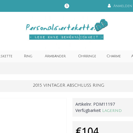
Anmelden
$
lskette
Ring
Armbänder
Ohrringe
Charme
A
2015 VINTAGER ABSCHLUSS RING
Artikelnr.
PDM11197
Verfügbarkeit
Lagernd
€104