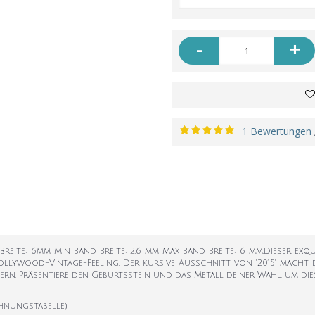
-
+
1 Bewertungen
Breite: 6mm Min Band Breite: 2.6 mm Max Band Breite: 6 mm.Dieser exqu
 Hollywood-Vintage-Feeling. Der kursive Ausschnitt von "2015" macht
nern. Präsentiere den Geburtsstein und das Metall deiner Wahl, um di
hnungstabelle)