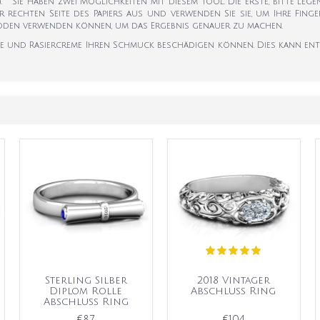
k). Sie haben zwei Möglichkeiten mit diesem Tool. Die erste, bitte leg
er rechten Seite des Papiers aus und verwenden Sie sie, um Ihre Fi
hoden verwenden können, um das Ergebnis genauer zu machen.
eme und Rasiercreme Ihren Schmuck beschädigen können. Dies kann en
Sterling Silber
2018 Vintager
Diplom Rolle
Abschluss Ring
Abschluss Ring
€87
€104