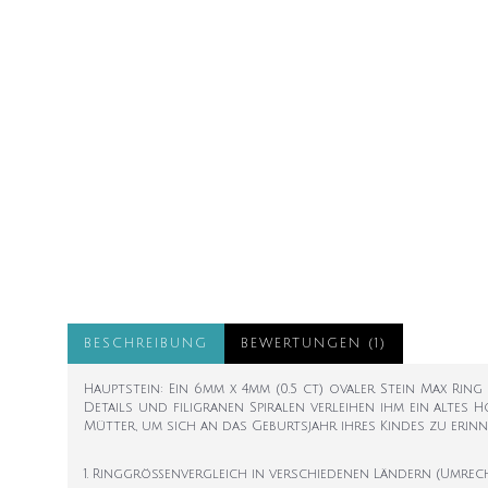
BESCHREIBUNG
BEWERTUNGEN (1)
Hauptstein: Ein 6mm x 4mm (0.5 ct) ovaler Stein Max Ring 
Details und filigranen Spiralen verleihen ihm ein altes
Mütter, um sich an das Geburtsjahr ihres Kindes zu erin
1. Ringgrößenvergleich in verschiedenen Ländern (Umrec