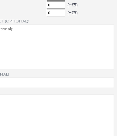
(+€5)
(+€5)
t (optional):
nal)