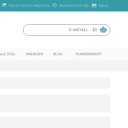
Neues Konto anlegen
Wunschliste (
0
)
Kasse
0 Artikel - $0
lle Stile
Anlässen
blog
Kundendienst