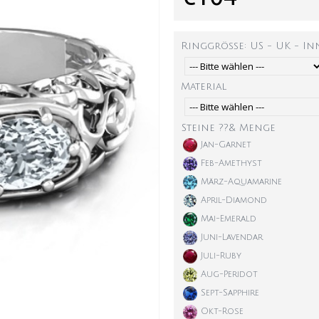
Ringgröße: US - UK - I
Material
Steine ??& Menge
Jan-Garnet
Feb-Amethyst
März-Aquamarine
April-Diamond
Mai-Emerald
Juni-Lavendar
Juli-Ruby
Aug-Peridot
Sept-Sapphire
Okt-Rose