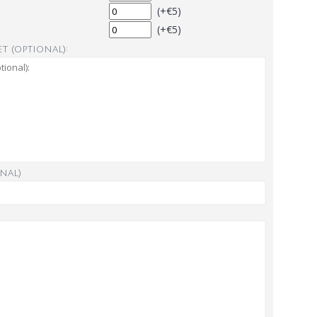
(+€5)
(+€5)
t (optional):
nal)