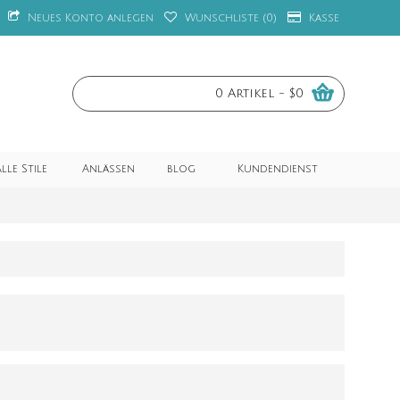
Neues Konto anlegen
Wunschliste (
0
)
Kasse
0 Artikel - $0
lle Stile
Anlässen
blog
Kundendienst