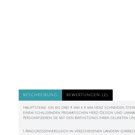
BESCHREIBUNG
BEWERTUNGEN (2)
Hauptsteine: ein bis drei 4 mm x 4 mm Herz schneiden Steine
einem schillernden prismatischen Herz-Design und ummante
Personifizieren Sie mit den Birthstones Ihrer geliebten un
1. Ringgrößenvergleich in verschiedenen Ländern (Umrec