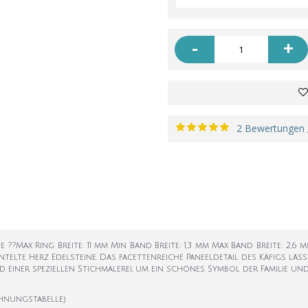
-
+
2 Bewertungen
 ??Max Ring Breite: 11 mm Min Band Breite: 1,3 mm Max Band Breite: 2,6 
lte Herz Edelsteine. Das facettenreiche Paneeldetail des Käfigs läss
d einer speziellen Stichmalerei, um ein schönes Symbol der Familie und
hnungstabelle)