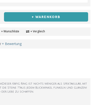
+ WARENKORB
+ Wunschliste
+ Vergleich
+ Bewertung
/
mm.Dieser Käfig Ring ist nichts weniger als spektakulär, mit
t die Steine ??aus jedem Blickwinkel funkeln und glänzen!
 der Liebe zu schaffen.