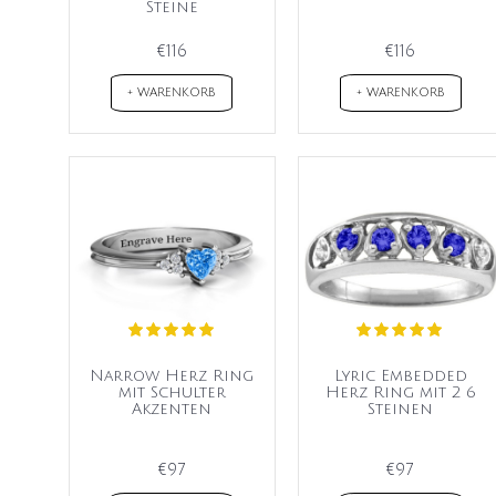
Steine
€116
€116
+ WARENKORB
+ WARENKORB
Narrow Herz Ring
Lyric Embedded
mit Schulter
Herz Ring mit 2 6
Akzenten
Steinen
€97
€97