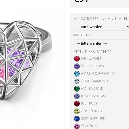
Ringgröße: US - UK - I
Material
Steine ??& Menge
Jan-Garnet
Feb-Amethyst
März-Aquamarine
April-Diamond
Mai-Emerald
Juni-Lavendar
Juli-Ruby
Aug-Peridot
Sept-Sapphire
Okt-Rose