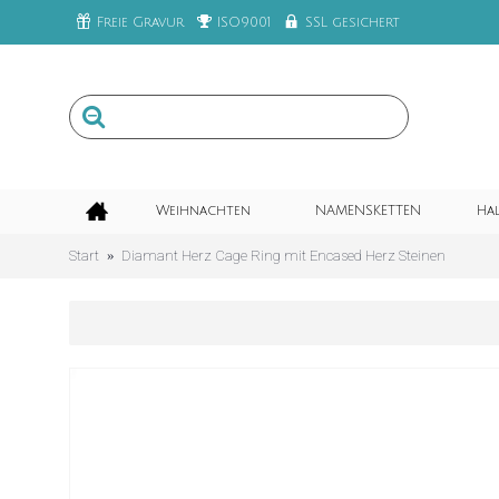
Freie Gravur
ISO9001
SSL gesichert
Weihnachten
NAMENSKETTEN
Ha
Start
Diamant Herz Cage Ring mit Encased Herz Steinen