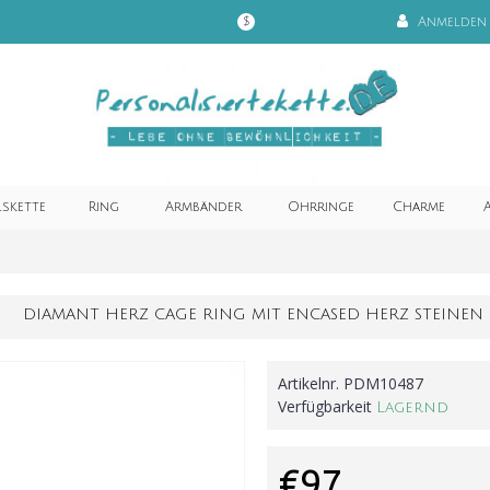
Anmelden
$
lskette
Ring
Armbänder
Ohrringe
Charme
A
DIAMANT HERZ CAGE RING MIT ENCASED HERZ STEINEN
Artikelnr.
PDM10487
Verfügbarkeit
Lagernd
€97