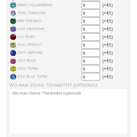
(+€5)
März-Aquamarine
(+€5)
April-Diamond
(+€5)
Mai-Emerald
(+€5)
Juni-Lavendar
(+€5)
Juli-Ruby
(+€5)
Aug-Peridot
(+€5)
Sept-Sapphire
(+€5)
Okt-Rose
(+€5)
Nov-Topaz
(+€5)
Dez-Blue Topaz
Wo man Steine ??einbettet (optional):