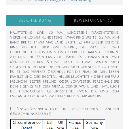
BESCHREIBUNG
BEWERTUNGEN (0)
Hauptsteine: Zwei 2,5 mm Rundsteine ??Akzentsteine:
Vierzehn 1,25 mm Rundsteine ??Max Ring Breite: 6,2 mm Min
Band Breite: 1,7 mm Max Band Breite: 2,5 mm. Dieser schöne
Ring verfügt über zwei Sterne, die Wege bei zwei
funkelnden Birthstones und gekreuzt haben glitzernde
Akzentsteine ??entlang der Band. Es repräsentiert zwei
Menschen, deren Sterne dazu bestimmt waren, sich
gegenseitig zu kollidieren und sich unendlich zu lieben.
Es ist das perfekte Geschenk für die Frau, die dein Leben
erhellt und deinen Stern heller leuchtete - deine Ehefrau,
Freundin, bester Freund oder Schwester. Personalisiere
dein eigenes mit dem Metall deiner Wahl und natürlich
die einzigartigen Geburtssteine ??von dir und dem
Empfänger oder den zwei Kindern des Empfängers.
1. Ringgrößenvergleich in verschiedenen Ländern
(Umrechnungstabelle)