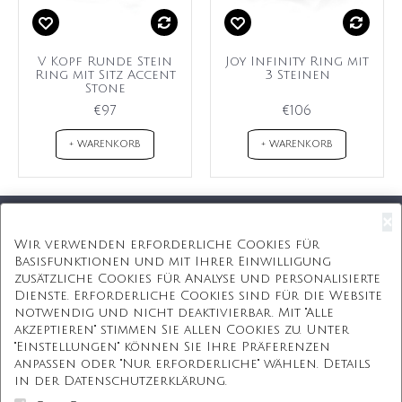
V Kopf Runde Stein
Joy Infinity Ring mit
Ring mit Sitz Accent
3 Steinen
Stone
€97
€106
+ WARENKORB
+ WARENKORB
×
Kostenloser Versand
Wir verwenden erforderliche Cookies für
Basisfunktionen und mit Ihrer Einwilligung
Kostenlose Geschenkbox
zusätzliche Cookies für Analyse und personalisierte
Dienste. Erforderliche Cookies sind für die Website
Kostenlose Gravur
notwendig und nicht deaktivierbar. Mit "Alle
akzeptieren" stimmen Sie allen Cookies zu. Unter
Unbegrenzte Redesign
"Einstellungen" können Sie Ihre Präferenzen
anpassen oder "Nur erforderliche" wählen. Details
ÜBER UNS
in der Datenschutzerklärung.