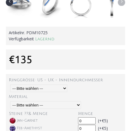
Artikelnr.
PDM10725
Verfügbarkeit
Lagernd
€135
Ringgröße: US - UK - Innendurchmesser
Material
Steine ??& Menge
Menge
(+€5)
Jan-Garnet
(+€5)
Feb-Amethyst