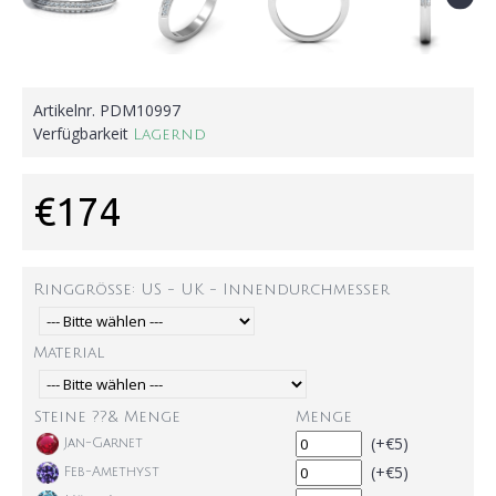
Artikelnr.
PDM10997
Verfügbarkeit
Lagernd
€174
Ringgröße: US - UK - Innendurchmesser
Material
Steine ??& Menge
Menge
(+€5)
Jan-Garnet
(+€5)
Feb-Amethyst