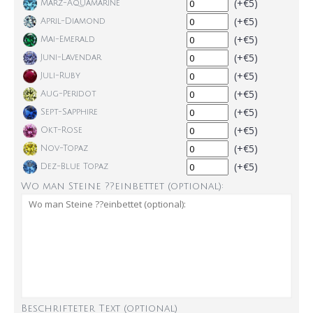
(+€5)
März-Aquamarine
(+€5)
April-Diamond
(+€5)
Mai-Emerald
(+€5)
Juni-Lavendar
(+€5)
Juli-Ruby
(+€5)
Aug-Peridot
(+€5)
Sept-Sapphire
(+€5)
Okt-Rose
(+€5)
Nov-Topaz
(+€5)
Dez-Blue Topaz
Wo man Steine ??einbettet (optional):
Beschrifteter Text (optional)