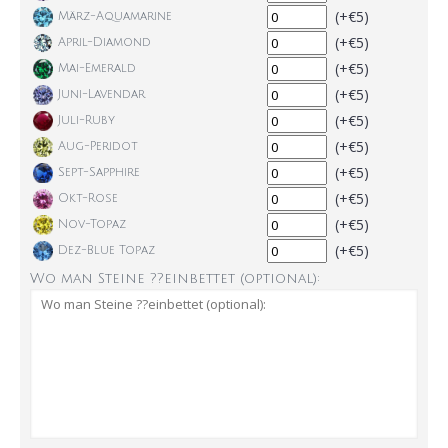
(+€5)
März-Aquamarine
(+€5)
April-Diamond
(+€5)
Mai-Emerald
(+€5)
Juni-Lavendar
(+€5)
Juli-Ruby
(+€5)
Aug-Peridot
(+€5)
Sept-Sapphire
(+€5)
Okt-Rose
(+€5)
Nov-Topaz
(+€5)
Dez-Blue Topaz
Wo man Steine ??einbettet (optional):