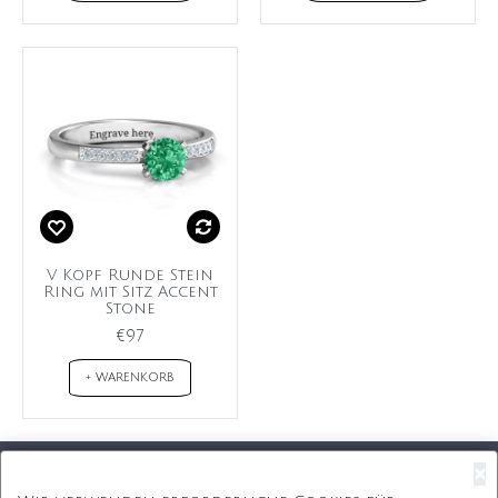
V Kopf Runde Stein
Ring mit Sitz Accent
Stone
€97
+ WARENKORB
×
Kostenloser Versand