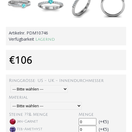
Artikelnr.
PDM10746
Verfügbarkeit
Lagernd
€106
Ringgröße: US - UK - Innendurchmesser
Material
Steine ??& Menge
Menge
(+€5)
Jan-Garnet
(+€5)
Feb-Amethyst