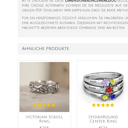
Bitte drucken Sie diese
Dimensionierungswerkzeug
(klic
Ihre Größe. Alternativ scheren Sie die Messleiste auf d
obigen PDF-Dokument. Wir empfehlen, dass Sie beide Met
Für ein herzförmiges Gesicht, versuchen Sie Halsreife
eine ausgezeichnete Auswahl. Diejenigen mit rechteckige
Halskette abziehen, aber eckige Ohrringe sind am besten.
ÄHNLICHE PRODUKTE
Victorian Scroll
Spidra‘Round
Ring
Center Ring