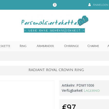
Anmelden
$
lskette
Ring
Armbänder
Ohrringe
Charme
A
RADIANT ROYAL CROWN RING
Artikelnr.
PDM11006
Verfügbarkeit
Lagernd
€97