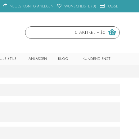
Neues Konto anlegen
Wunschliste (
0
)
Kasse
0 Artikel - $0
lle Stile
Anlässen
blog
Kundendienst