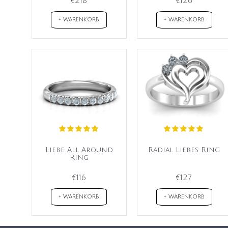
€218
€126
+ WARENKORB
+ WARENKORB
Liebe All Around
Radial Liebes Ring
Ring
€116
€127
+ WARENKORB
+ WARENKORB