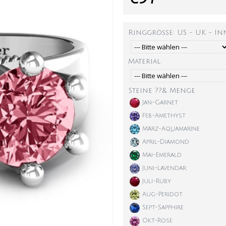
Ringgröße: US - UK - I
Material
Steine ??& Menge
Jan-Garnet
Feb-Amethyst
März-Aquamarine
April-Diamond
Mai-Emerald
Juni-Lavendar
Juli-Ruby
Aug-Peridot
Sept-Sapphire
Okt-Rose