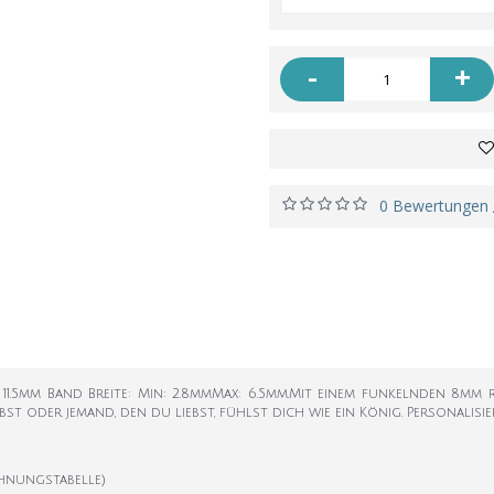
-
+
0 Bewertungen
: 11.5mm Band Breite: Min: 2.8mmMax: 6.5mm.Mit einem funkelnden 8mm 
st oder jemand, den du liebst, fühlst dich wie ein König. Personalisi
hnungstabelle)