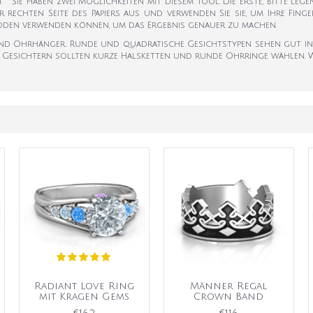
k). Sie haben zwei Möglichkeiten mit diesem Tool. Die erste, bitte leg
er rechten Seite des Papiers aus und verwenden Sie sie, um Ihre Fi
hoden verwenden können, um das Ergebnis genauer zu machen.
n und Ohrhänger. Runde und quadratische Gesichtstypen sehen gut i
n Gesichtern sollten kurze Halsketten und runde Ohrringe wählen. We
Radiant Love Ring
Männer Regal
mit Kragen Gems
Crown Band