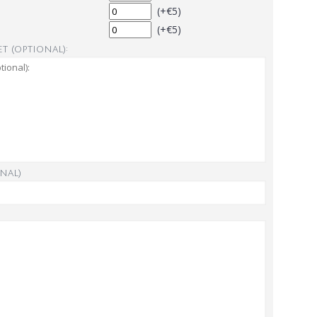
(+€5)
(+€5)
t (optional):
nal)