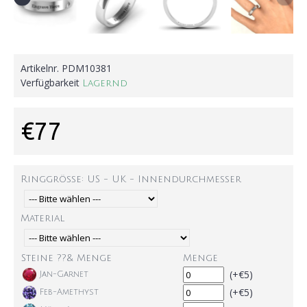
Artikelnr.
PDM10381
Verfügbarkeit
Lagernd
€77
Ringgröße: US - UK - Innendurchmesser
Material
Steine ??& Menge
Menge
(+€5)
Jan-Garnet
(+€5)
Feb-Amethyst