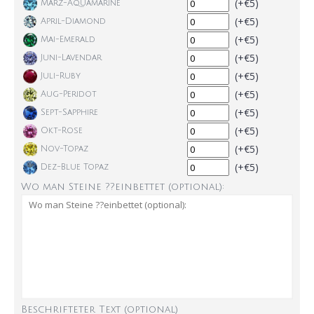
(+€5)
März-Aquamarine
(+€5)
April-Diamond
(+€5)
Mai-Emerald
(+€5)
Juni-Lavendar
(+€5)
Juli-Ruby
(+€5)
Aug-Peridot
(+€5)
Sept-Sapphire
(+€5)
Okt-Rose
(+€5)
Nov-Topaz
(+€5)
Dez-Blue Topaz
Wo man Steine ??einbettet (optional):
Beschrifteter Text (optional)