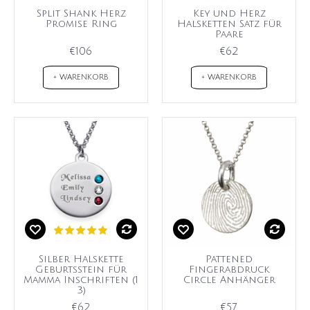
Split Shank Herz
Key und Herz
Promise Ring
Halsketten Satz für
Paare
€106
€62
+ WARENKORB
+ WARENKORB
Silber Halskette
Pattened
Geburtsstein für
Fingerabdruck
Mamma Inschriften (1
Circle Anhänger
3)
€62
€57