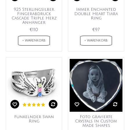
925 Sterlingsilber
Immer Enchanted
Fingerabdruck
Double Heart Tiara
Cascade Triple Herz
Ring
Anhänger
€110
€97
+ WARENKORB
+ WARENKORB
Funkelnder Swan
Foto gravierte
Ring
Crystals In Custom
Made Shapes