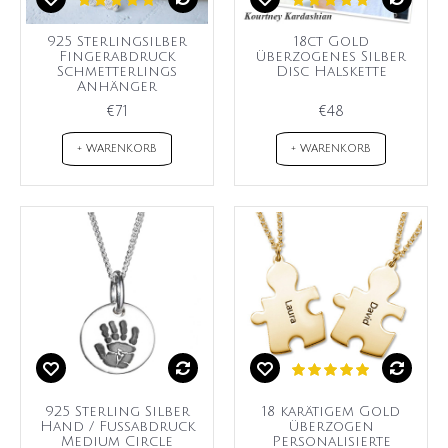
925 Sterlingsilber
18ct Gold
Fingerabdruck
überzogenes Silber
Schmetterlings
Disc Halskette
Anhänger
€71
€48
+ WARENKORB
+ WARENKORB
925 Sterling Silber
18 karätigem Gold
Hand / Fußabdruck
überzogen
Medium Circle
Personalisierte