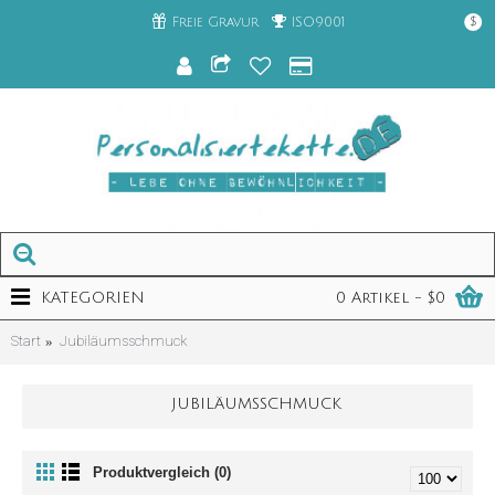
Freie Gravur
ISO9001
$
KATEGORIEN
0 Artikel - $0
Start
Jubiläumsschmuck
JUBILÄUMSSCHMUCK
Produktvergleich (0)