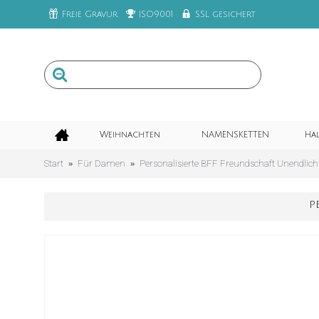
Freie Gravur
ISO9001
SSL gesichert
Weihnachten
NAMENSKETTEN
Ha
Start
Für Damen
Personalisierte BFF Freundschaft Unendlic
P