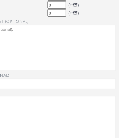
(+€5)
(+€5)
t (optional):
nal)