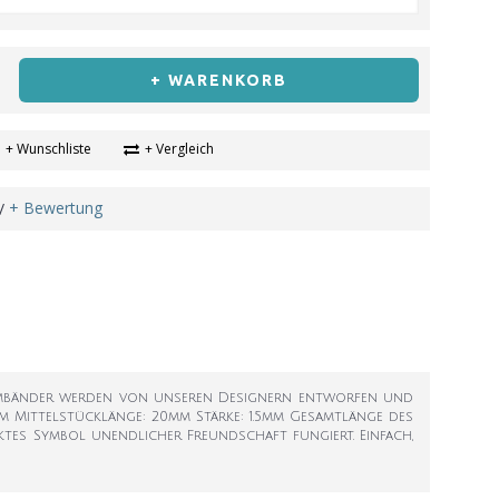
+ WARENKORB
+ Wunschliste
+ Vergleich
+ Bewertung
/
 Armbänder werden von unseren Designern entworfen und
m Mittelstücklänge: 20mm Stärke: 1.5mm Gesamtlänge des
ektes Symbol unendlicher Freundschaft fungiert. Einfach,