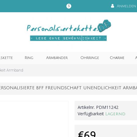
Anmelden
$
lskette
Ring
Armbänder
Ohrringe
Charme
A
hkeit Armband
ERSONALISIERTE BFF FREUNDSCHAFT UNENDLICHKEIT ARM
Artikelnr.
PDM11242
Verfügbarkeit
Lagernd
€69