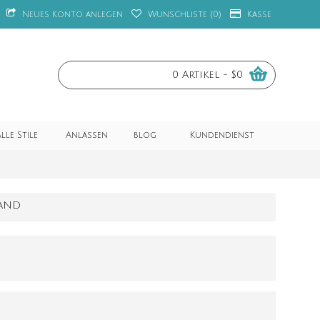
Neues Konto anlegen
Wunschliste (
0
)
Kasse
0 Artikel - $0
lle Stile
Anlässen
blog
Kundendienst
BAND