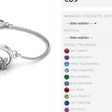
Armband / Fußkette Ket
Material
Steine ??& Menge
Jan-Garnet
Feb-Amethyst
März-Aquamarine
April-Diamond
Mai-Emerald
Juni-Lavendar
Juli-Ruby
Aug-Peridot
Sept-Sapphire
Okt-Rose