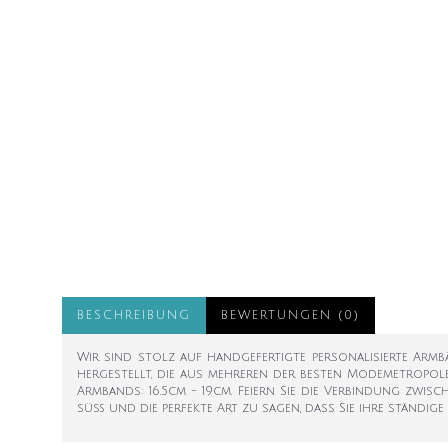
BESCHREIBUNG
BEWERTUNGEN (0)
Wir sind stolz auf handgefertigte personalisierte Ar
hergestellt, die aus mehreren der besten Modemetropol
Armbands: 16.5cm - 19cm. Feiern Sie die Verbindung zwis
süß und die perfekte Art zu sagen, dass Sie ihre ständ