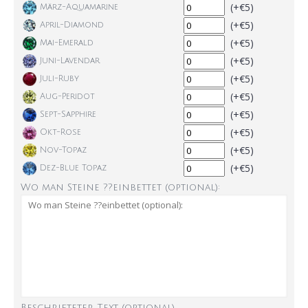
(+€5)
März-Aquamarine
(+€5)
April-Diamond
(+€5)
Mai-Emerald
(+€5)
Juni-Lavendar
(+€5)
Juli-Ruby
(+€5)
Aug-Peridot
(+€5)
Sept-Sapphire
(+€5)
Okt-Rose
(+€5)
Nov-Topaz
(+€5)
Dez-Blue Topaz
Wo man Steine ??einbettet (optional):
Beschrifteter Text (optional)