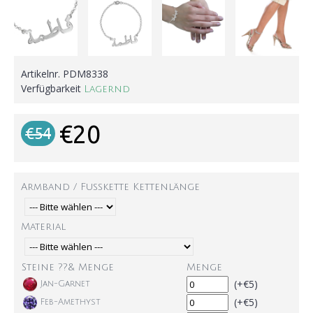
Artikelnr.
PDM8338
Verfügbarkeit
Lagernd
€20
€54
Armband / Fußkette Kettenlänge
Material
Steine ??& Menge
Menge
(+€5)
Jan-Garnet
(+€5)
Feb-Amethyst