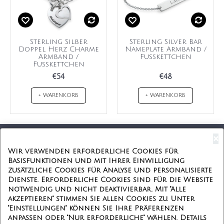
Sterling Silber
Sterling Silver Bar
Doppel Herz Charme
Nameplate Armband /
Armband /
Fußkettchen
Fußkettchen
€54
€48
+ WARENKORB
+ WARENKORB
×
Kostenloser Versand
Wir verwenden erforderliche Cookies für
Basisfunktionen und mit Ihrer Einwilligung
Kostenlose Geschenkbox
zusätzliche Cookies für Analyse und personalisierte
Dienste. Erforderliche Cookies sind für die Website
Kostenlose Gravur
notwendig und nicht deaktivierbar. Mit "Alle
akzeptieren" stimmen Sie allen Cookies zu. Unter
Unbegrenzte Redesign
"Einstellungen" können Sie Ihre Präferenzen
anpassen oder "Nur erforderliche" wählen. Details