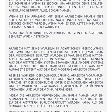
Wir alle sind es gewohnt, Buchstaben zu lesen von links
zu schreiben. Wenn es jedoch um Arabisch geht, sollten
Sie es von rechts nach links lesen. Diese einfache
Änderung betrifft alles, sogar Namen.
Wenn es ein Armband mit einem arabischen Namen gibt,
solltest du es von rechts nach links lesen. Das sollte
berücksichtigt werden, wenn man es der Kette hinzufügt,
so dass es nicht rückwärts ist.
Es ist das Enkelkind des Alphabets, das von den Ägyptern
benutzt wird < / strong>
Arabisch hat seine Wurzeln in ägyptischen Hieroglyphen.
Dies war eines der ersten Schriftsysteme, die jemals von
der Menschheit benutzt wurden. Es war eine Kombination
aus dem, was wir jetzt ein Alphabet und Logos nennen.
Aus dem ägyptischen System stammen viele andere Systeme.
Unter ihnen die protosinaitische Schrift, die aus dem
Alphabet besteht, aus dem das moderne Arabisch stammt.
Aber es war kein geradliniger Sprung. Arabisch Vorfahren
gehören Aramäisch, Syrisch und Nabatean. Diese letzte
Sprache ist der eigentliche Vater des modernen Arabisch,
und es wurde vor zweitausend Jahren in Petra, Ägypten,
Jordanien und auf dem Sinai verwendet.
Indem Sie Arabisch verwenden, um Ihren Namen auf ein
Armband zu schreiben, sind Sie mit einer alten Sprache, die
zu den Ägyptern zurückverfolgt werden kann, als die
Pharaonen über die Erde herrschten.