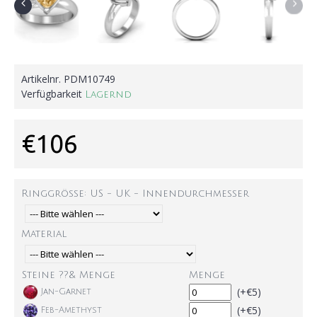
Artikelnr.
PDM10749
Verfügbarkeit
Lagernd
€106
Ringgröße: US - UK - Innendurchmesser
Material
Steine ??& Menge
Menge
(+€5)
Jan-Garnet
(+€5)
Feb-Amethyst