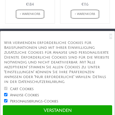
€184
€116
+ WARENKORB
+ WARENKORB
×
Kostenloser Versand
Wir verwenden erforderliche Cookies für
Basisfunktionen und mit Ihrer Einwilligung
Kostenlose Geschenkbox
zusätzliche Cookies für Analyse und personalisierte
Dienste. Erforderliche Cookies sind für die Website
Kostenlose Gravur
notwendig und nicht deaktivierbar. Mit "Alle
akzeptieren" stimmen Sie allen Cookies zu. Unter
Unbegrenzte Redesign
"Einstellungen" können Sie Ihre Präferenzen
anpassen oder "Nur erforderliche" wählen. Details
ÜBER UNS
in der Datenschutzerklärung.
Cart Cookies
Information
Analyse-Cookies
Personalisierungs-Cookies
Kundenservice
Verstanden