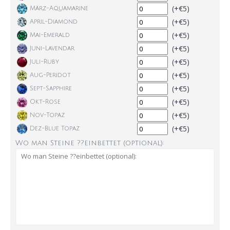
(+€5)
März-Aquamarine
(+€5)
April-Diamond
(+€5)
Mai-Emerald
(+€5)
Juni-Lavendar
(+€5)
Juli-Ruby
(+€5)
Aug-Peridot
(+€5)
Sept-Sapphire
(+€5)
Okt-Rose
(+€5)
Nov-Topaz
(+€5)
Dez-Blue Topaz
Wo man Steine ??einbettet (optional):