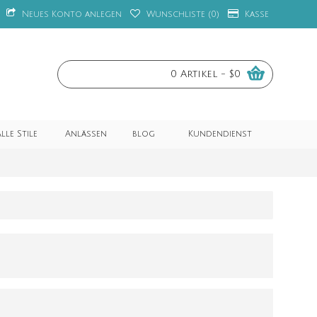
Neues Konto anlegen
Wunschliste (
0
)
Kasse
0 Artikel - $0
lle Stile
Anlässen
blog
Kundendienst