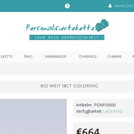
Anmelden
$
lskette
Ring
Armbänder
Ohrringe
Charme
A
BIO WEIT 18CT GOLDRING
Artikelnr.
PDM10000
Verfügbarkeit
Lagernd
€664