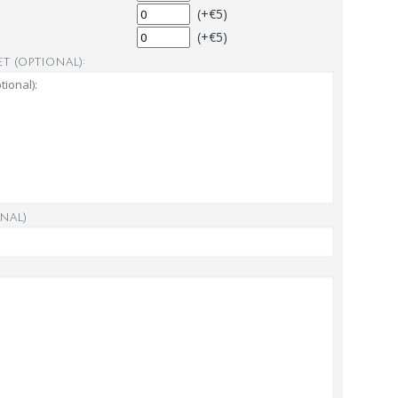
(+€5)
(+€5)
t (optional):
nal)