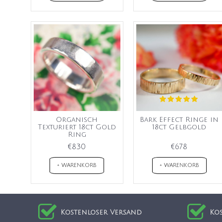
Organisch
Bark Effect Ringe in
Texturiert 18ct Gold
18ct Gelbgold
Ring
€830
€678
+ WARENKORB
+ WARENKORB
Kostenloser Versand
Ko