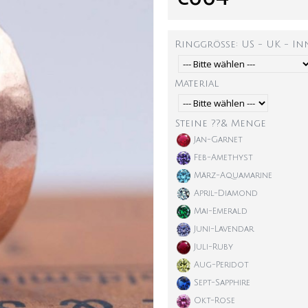
Ringgröße: US - UK - I
Material
Steine ??& Menge
Jan-Garnet
Feb-Amethyst
März-Aquamarine
April-Diamond
Mai-Emerald
Juni-Lavendar
Juli-Ruby
Aug-Peridot
Sept-Sapphire
Okt-Rose