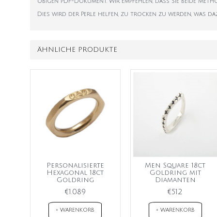
obigen PDF-Dokument. Wir empfehlen, dass Sie beide Met
Dies wird der Perle helfen, zu trocken zu werden, was dazu
ÄHNLICHE PRODUKTE
Personalisierte
Men Square 18ct
Hexagonal 18ct
Goldring mit
Goldring
Diamanten
€1.089
€512
+ WARENKORB
+ WARENKORB