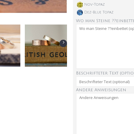
Nov-Topaz
Dez-Blue Topaz
Wo man Steine ??einbette
Beschrifteter Text (optio
Andere Anweisungen