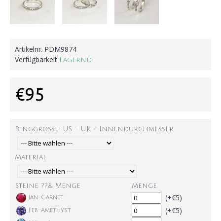
Artikelnr.
PDM9874
Verfügbarkeit
Lagernd
€95
Ringgröße: US - UK - Innendurchmesser
Material
Steine ??& Menge
Menge
(+€5)
Jan-Garnet
(+€5)
Feb-Amethyst