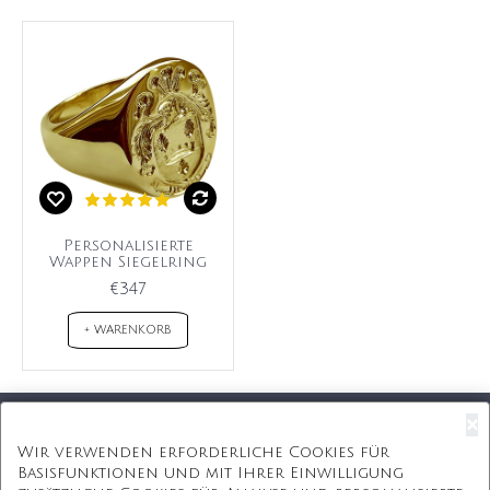
Personalisierte
Wappen Siegelring
€347
+ WARENKORB
×
Kostenloser Versand
Wir verwenden erforderliche Cookies für
Basisfunktionen und mit Ihrer Einwilligung
Kostenlose Geschenkbox