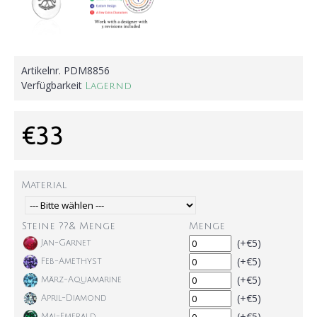
Artikelnr.
PDM8856
Verfügbarkeit
Lagernd
€33
Material
Steine ??& Menge
Menge
(+€5)
Jan-Garnet
(+€5)
Feb-Amethyst
(+€5)
März-Aquamarine
(+€5)
April-Diamond
(+€5)
Mai-Emerald