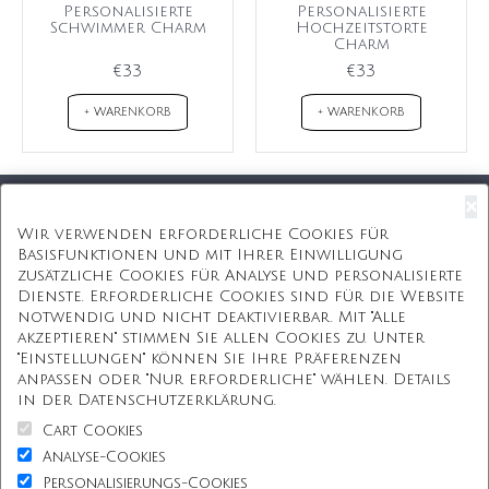
Personalisierte
Personalisierte
Schwimmer Charm
Hochzeitstorte
Charm
€33
€33
+ WARENKORB
+ WARENKORB
×
Kostenloser Versand
Wir verwenden erforderliche Cookies für
Basisfunktionen und mit Ihrer Einwilligung
Kostenlose Geschenkbox
zusätzliche Cookies für Analyse und personalisierte
Dienste. Erforderliche Cookies sind für die Website
Kostenlose Gravur
notwendig und nicht deaktivierbar. Mit "Alle
akzeptieren" stimmen Sie allen Cookies zu. Unter
Unbegrenzte Redesign
"Einstellungen" können Sie Ihre Präferenzen
anpassen oder "Nur erforderliche" wählen. Details
ÜBER UNS
in der Datenschutzerklärung.
Cart Cookies
Information
Analyse-Cookies
Personalisierungs-Cookies