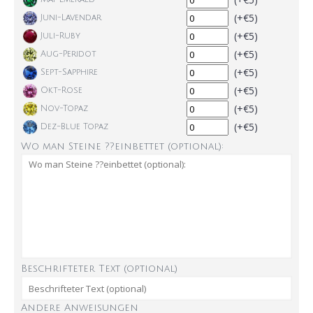
(+€5)
Juni-Lavendar
(+€5)
Juli-Ruby
(+€5)
Aug-Peridot
(+€5)
Sept-Sapphire
(+€5)
Okt-Rose
(+€5)
Nov-Topaz
(+€5)
Dez-Blue Topaz
Wo man Steine ??einbettet (optional):
Beschrifteter Text (optional)
Andere Anweisungen