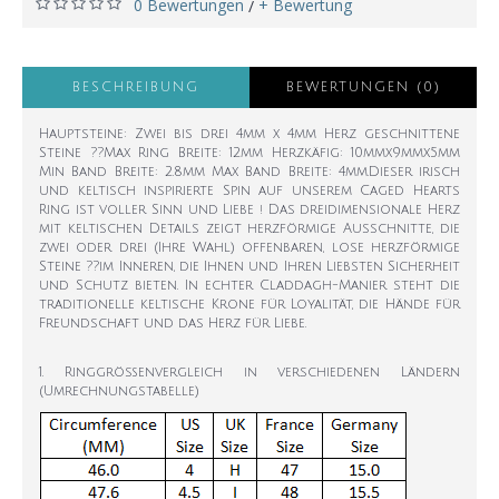
0 Bewertungen
+ Bewertung
/
BESCHREIBUNG
BEWERTUNGEN (0)
Hauptsteine: Zwei bis drei 4mm x 4mm Herz geschnittene
Steine ??Max Ring Breite: 12mm Herzkäfig: 10mmx9mmx5mm
Min Band Breite: 2.8mm Max Band Breite: 4mm.Dieser irisch
und keltisch inspirierte Spin auf unserem Caged Hearts
Ring ist voller Sinn und Liebe ! Das dreidimensionale Herz
mit keltischen Details zeigt herzförmige Ausschnitte, die
zwei oder drei (Ihre Wahl) offenbaren, lose herzförmige
Steine ??im Inneren, die Ihnen und Ihren Liebsten Sicherheit
und Schutz bieten. In echter Claddagh-Manier steht die
traditionelle keltische Krone für Loyalität, die Hände für
Freundschaft und das Herz für Liebe.
1. Ringgrößenvergleich in verschiedenen Ländern
(Umrechnungstabelle)