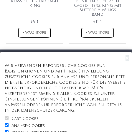
Klassische Claddagh
Funkelnde Herzen
Ring
Caged Herz Ring mit
Butterfly Wings
Band
€93
€154
+ WARENKORB
+ WARENKORB
×
Kostenloser Versand
Wir verwenden erforderliche Cookies für
Basisfunktionen und mit Ihrer Einwilligung
Kostenlose Geschenkbox
zusätzliche Cookies für Analyse und personalisierte
Dienste. Erforderliche Cookies sind für die Website
Kostenlose Gravur
notwendig und nicht deaktivierbar. Mit "Alle
akzeptieren" stimmen Sie allen Cookies zu. Unter
Unbegrenzte Redesign
"Einstellungen" können Sie Ihre Präferenzen
anpassen oder "Nur erforderliche" wählen. Details
ÜBER UNS
in der Datenschutzerklärung.
Cart Cookies
Information
Analyse-Cookies