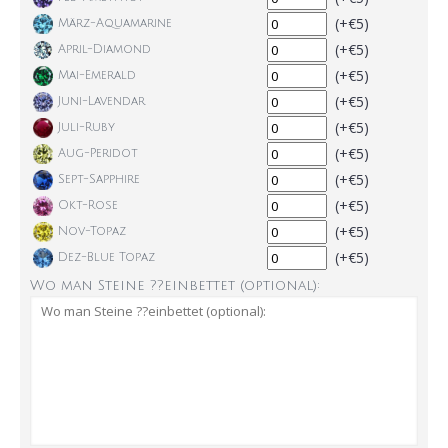
(+€5)
März-Aquamarine
(+€5)
April-Diamond
(+€5)
Mai-Emerald
(+€5)
Juni-Lavendar
(+€5)
Juli-Ruby
(+€5)
Aug-Peridot
(+€5)
Sept-Sapphire
(+€5)
Okt-Rose
(+€5)
Nov-Topaz
(+€5)
Dez-Blue Topaz
Wo man Steine ??einbettet (optional):