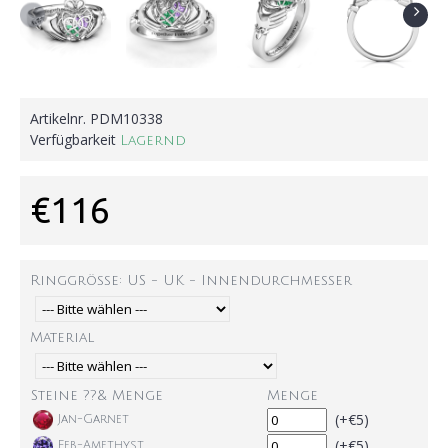
Artikelnr.
PDM10338
Verfügbarkeit
Lagernd
€116
Ringgröße: US - UK - Innendurchmesser
Material
Steine ??& Menge
Menge
(+€5)
Jan-Garnet
(+€5)
Feb-Amethyst