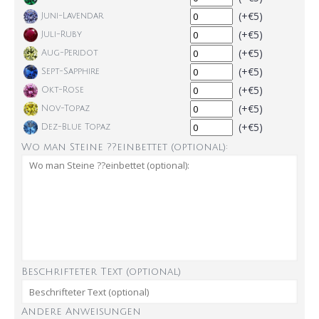
(+€5)
Juni-Lavendar
(+€5)
Juli-Ruby
(+€5)
Aug-Peridot
(+€5)
Sept-Sapphire
(+€5)
Okt-Rose
(+€5)
Nov-Topaz
(+€5)
Dez-Blue Topaz
Wo man Steine ??einbettet (optional):
Beschrifteter Text (optional)
Andere Anweisungen