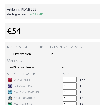
Artikelnr.
PDM8333
Verfügbarkeit
Lagernd
€54
Ringgröße: US - UK - Innendurchmesser
Material
Steine ??& Menge
Menge
(+€5)
Jan-Garnet
(+€5)
Feb-Amethyst
(+€5)
März-Aquamarine
(+€5)
April-Diamond
(+€5)
Mai-Emerald