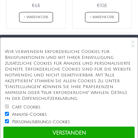
€68
€108
+ WARENKORB
+ WARENKORB
×
Kostenloser Versand
Wir verwenden erforderliche Cookies für
Basisfunktionen und mit Ihrer Einwilligung
Kostenlose Geschenkbox
zusätzliche Cookies für Analyse und personalisierte
Dienste. Erforderliche Cookies sind für die Website
Kostenlose Gravur
notwendig und nicht deaktivierbar. Mit "Alle
akzeptieren" stimmen Sie allen Cookies zu. Unter
Unbegrenzte Redesign
"Einstellungen" können Sie Ihre Präferenzen
anpassen oder "Nur erforderliche" wählen. Details
ÜBER UNS
in der Datenschutzerklärung.
Cart Cookies
Information
Analyse-Cookies
Personalisierungs-Cookies
Kundenservice
Verstanden