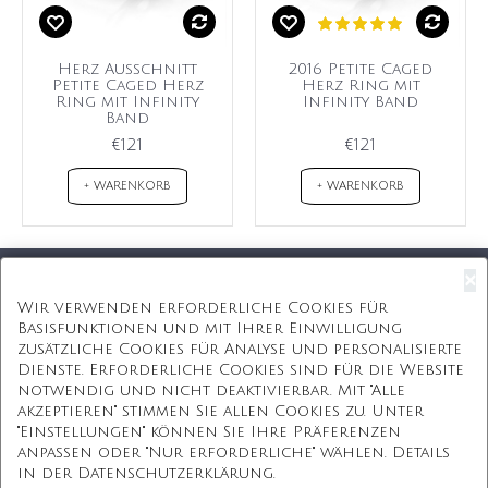
Herz Ausschnitt
2016 Petite Caged
Petite Caged Herz
Herz Ring mit
Ring mit Infinity
Infinity Band
Band
€121
€121
+ WARENKORB
+ WARENKORB
×
Kostenloser Versand
Wir verwenden erforderliche Cookies für
Basisfunktionen und mit Ihrer Einwilligung
Kostenlose Geschenkbox
zusätzliche Cookies für Analyse und personalisierte
Dienste. Erforderliche Cookies sind für die Website
Kostenlose Gravur
notwendig und nicht deaktivierbar. Mit "Alle
akzeptieren" stimmen Sie allen Cookies zu. Unter
Unbegrenzte Redesign
"Einstellungen" können Sie Ihre Präferenzen
anpassen oder "Nur erforderliche" wählen. Details
ÜBER UNS
in der Datenschutzerklärung.