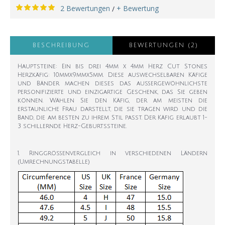
2 Bewertungen
+ Bewertung
/
BESCHREIBUNG
BEWERTUNGEN (2)
Hauptsteine: Ein bis drei 4mm x 4mm Herz Cut Stones
Herzkäfig: 10mmx9mmx5mm. Diese auswechselbaren Käfige
und Bänder machen dieses das außergewöhnlichste
personifizierte und einzigartige Geschenk, das Sie geben
können. Wählen Sie den Käfig, der am meisten die
erstaunliche Frau darstellt, die sie tragen wird und die
Band, die am besten zu ihrem Stil passt. Der Käfig erlaubt 1-
3 schillernde Herz-Geburtssteine.
1. Ringgrößenvergleich in verschiedenen Ländern
(Umrechnungstabelle)