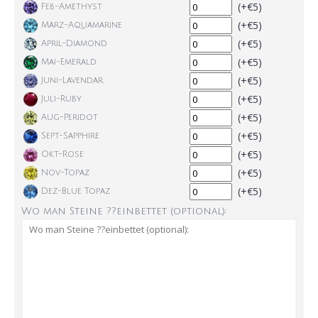
(+€5)
Feb-Amethyst
(+€5)
März-Aquamarine
(+€5)
April-Diamond
(+€5)
Mai-Emerald
(+€5)
Juni-Lavendar
(+€5)
Juli-Ruby
(+€5)
Aug-Peridot
(+€5)
Sept-Sapphire
(+€5)
Okt-Rose
(+€5)
Nov-Topaz
(+€5)
Dez-Blue Topaz
Wo man Steine ??einbettet (optional):