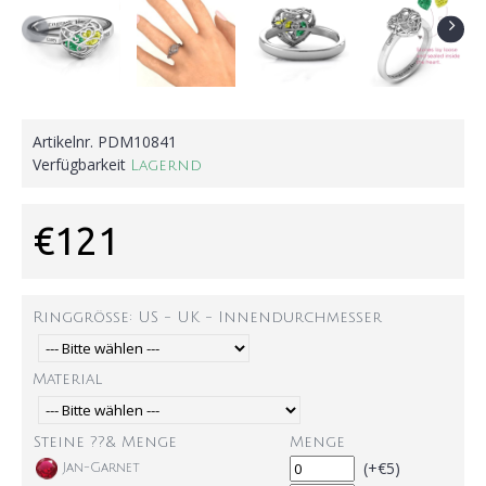
Artikelnr.
PDM10841
Verfügbarkeit
Lagernd
€121
Ringgröße: US - UK - Innendurchmesser
Material
Steine ??& Menge
Menge
(+€5)
Jan-Garnet