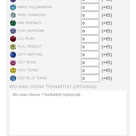
(+€5)
März-Aquamarine
(+€5)
April-Diamond
(+€5)
Mai-Emerald
(+€5)
Juni-Lavendar
(+€5)
Juli-Ruby
(+€5)
Aug-Peridot
(+€5)
Sept-Sapphire
(+€5)
Okt-Rose
(+€5)
Nov-Topaz
(+€5)
Dez-Blue Topaz
Wo man Steine ??einbettet (optional):