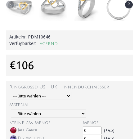
Artikelnr.
PDM10646
Verfügbarkeit
Lagernd
€106
Ringgröße: US - UK - Innendurchmesser
Material
Steine ??& Menge
Menge
(+€5)
Jan-Garnet
(+€5)
Feb-Amethyst