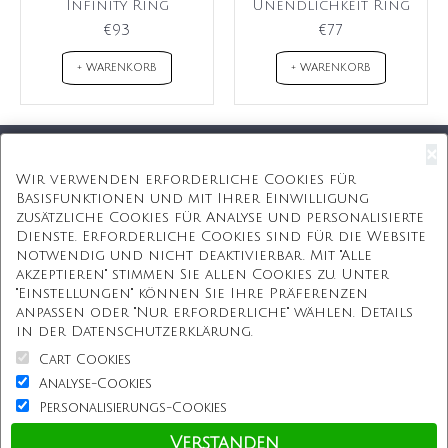
Infinity Ring
Unendlichkeit Ring
€93
€77
+ WARENKORB
+ WARENKORB
×
Kostenloser Versand
Wir verwenden erforderliche Cookies für
Basisfunktionen und mit Ihrer Einwilligung
Kostenlose Geschenkbox
zusätzliche Cookies für Analyse und personalisierte
Dienste. Erforderliche Cookies sind für die Website
Kostenlose Gravur
notwendig und nicht deaktivierbar. Mit "Alle
akzeptieren" stimmen Sie allen Cookies zu. Unter
Unbegrenzte Redesign
"Einstellungen" können Sie Ihre Präferenzen
anpassen oder "Nur erforderliche" wählen. Details
ÜBER UNS
in der Datenschutzerklärung.
Cart Cookies
Information
Analyse-Cookies
Personalisierungs-Cookies
Kundenservice
Verstanden