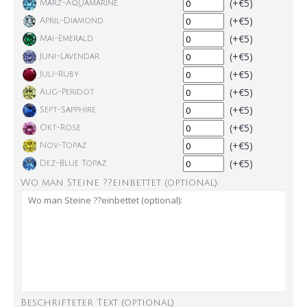
(+€5)
März-Aquamarine
(+€5)
April-Diamond
(+€5)
Mai-Emerald
(+€5)
Juni-Lavendar
(+€5)
Juli-Ruby
(+€5)
Aug-Peridot
(+€5)
Sept-Sapphire
(+€5)
Okt-Rose
(+€5)
Nov-Topaz
(+€5)
Dez-Blue Topaz
Wo man Steine ??einbettet (optional):
Beschrifteter Text (optional)