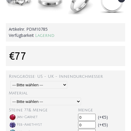
Artikelnr.
PDM10785
Verfügbarkeit
Lagernd
€77
Ringgröße: US - UK - Innendurchmesser
Material
Steine ??& Menge
Menge
(+€5)
Jan-Garnet
(+€5)
Feb-Amethyst