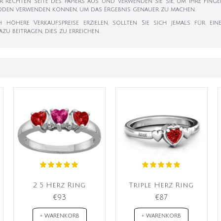
er rechten Seite des Papiers aus und verwenden Sie sie, um Ihre Fi
hoden verwenden können, um das Ergebnis genauer zu machen.
öhere Verkaufspreise erzielen, sollten Sie sich jemals für ein
u beitragen, dies zu erreichen.
2 5 Herz Ring
Triple Herz Ring
€93
€87
+ WARENKORB
+ WARENKORB