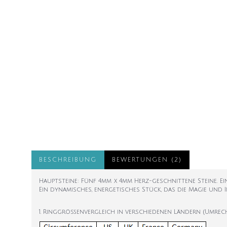
BESCHREIBUNG
BEWERTUNGEN (2)
Hauptsteine: Fünf 4mm x 4mm Herz-geschnittene Steine.
Ein dynamisches, energetisches Stück, das die Magie und In
1. Ringgrößenvergleich in verschiedenen Ländern (Umrec