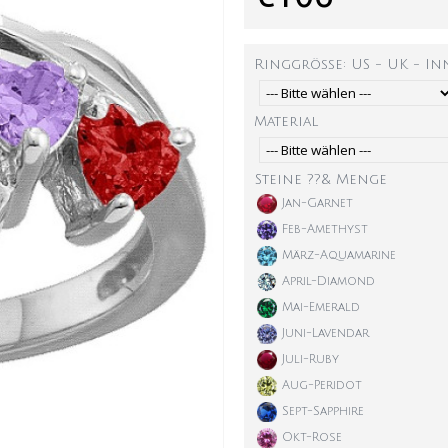
Ringgröße: US - UK - I
Material
Steine ??& Menge
Jan-Garnet
Feb-Amethyst
März-Aquamarine
April-Diamond
Mai-Emerald
Juni-Lavendar
Juli-Ruby
Aug-Peridot
Sept-Sapphire
Okt-Rose