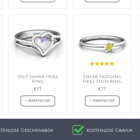
Split Shank Herz
Stackr Hugging
Ring
Herz Stein Ring
€77
€77
+ WARENKORB
+ WARENKORB
stenlose Geschenkbox
Kostenlose Gravur