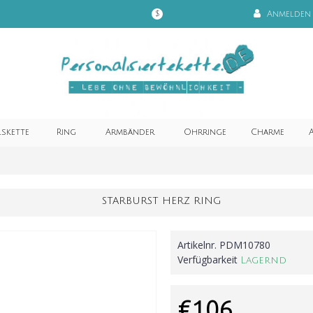
Anmelden
$
lskette
Ring
Armbänder
Ohrringe
Charme
A
STARBURST HERZ RING
Artikelnr.
PDM10780
Verfügbarkeit
Lagernd
€106