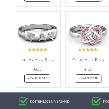
All My Herz Ring
Celtic Herz Ring
€135
€135
+ WARENKORB
+ WARENKORB
Kostenloser Versand
Ko