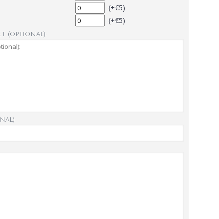
(+€5)
(+€5)
t (optional):
nal)