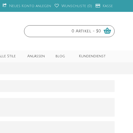
Neues Konto anlegen
Wunschliste (
0
)
Kasse
0 Artikel - $0
lle Stile
Anlässen
blog
Kundendienst