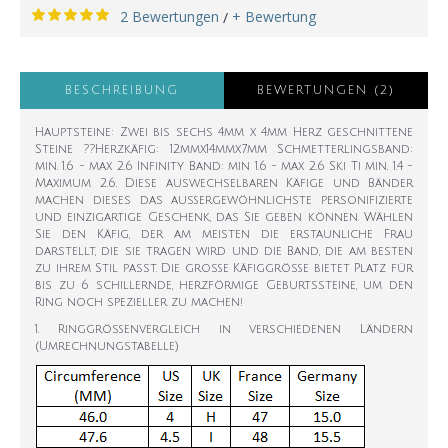
2 Bewertungen
+ Bewertung
/
BESCHREIBUNG
BEWERTUNGEN (2)
Hauptsteine: Zwei bis sechs 4mm x 4mm Herz geschnittene
Steine ??Herzkäfig: 12mmx14mmx7mm Schmetterlingsband:
min. 1.6 - max 2.6 Infinity Band: min 1.6 - max 2.6 Ski Ti min. 1.4 -
Maximum 2.6. Diese auswechselbaren Käfige und Bänder
machen dieses das außergewöhnlichste personifizierte
und einzigartige Geschenk, das Sie geben können. Wählen
Sie den Käfig, der am meisten die erstaunliche Frau
darstellt, die sie tragen wird und die Band, die am besten
zu ihrem Stil passt. Die große Käfiggröße bietet Platz für
bis zu 6 schillernde, herzförmige Geburtssteine, um den
Ring noch spezieller zu machen!
1. Ringgrößenvergleich in verschiedenen Ländern
(Umrechnungstabelle)