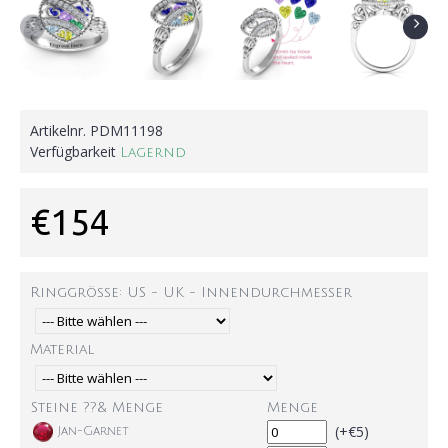
Artikelnr.
PDM11198
Verfügbarkeit
Lagernd
€154
Ringgröße: US - UK - Innendurchmesser
Material
Steine ??& Menge
Menge
(+€5)
Jan-Garnet