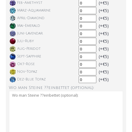
(+€5)
Feb-Amethyst
(+€5)
März-Aquamarine
(+€5)
April-Diamond
(+€5)
Mai-Emerald
(+€5)
Juni-Lavendar
(+€5)
Juli-Ruby
(+€5)
Aug-Peridot
(+€5)
Sept-Sapphire
(+€5)
Okt-Rose
(+€5)
Nov-Topaz
(+€5)
Dez-Blue Topaz
Wo man Steine ??einbettet (optional):