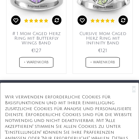
# 1 Mom Caged Herz
Cursive Mom Caged
Ring mit Butterfly
Herz Ring mit
Wings Band
Infinity Band
€127
€121
+ WARENKORB
+ WARENKORB
×
Kostenloser Versand
Wir verwenden erforderliche Cookies für
Basisfunktionen und mit Ihrer Einwilligung
Kostenlose Geschenkbox
zusätzliche Cookies für Analyse und personalisierte
Dienste. Erforderliche Cookies sind für die Website
Kostenlose Gravur
notwendig und nicht deaktivierbar. Mit "Alle
akzeptieren" stimmen Sie allen Cookies zu. Unter
Unbegrenzte Redesign
"Einstellungen" können Sie Ihre Präferenzen
anpassen oder "Nur erforderliche" wählen. Details