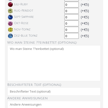
(+€5)
Juli-Ruby
(+€5)
Aug-Peridot
(+€5)
Sept-Sapphire
(+€5)
Okt-Rose
(+€5)
Nov-Topaz
(+€5)
Dez-Blue Topaz
Wo man Steine ??einbettet (optional):
Beschrifteter Text (optional)
Andere Anweisungen