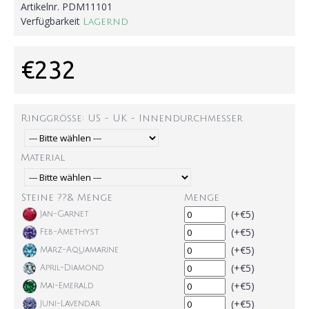
Artikelnr.
PDM11101
Verfügbarkeit
Lagernd
€232
Ringgröße: US - UK - Innendurchmesser
Material
Steine ??& Menge
Menge
(+€5)
Jan-Garnet
(+€5)
Feb-Amethyst
(+€5)
März-Aquamarine
(+€5)
April-Diamond
(+€5)
Mai-Emerald
(+€5)
Juni-Lavendar