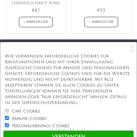
Unendlichkeit Ring
€87
€93
+ WARENKORB
+ WARENKORB
×
Kostenloser Versand
Wir verwenden erforderliche Cookies für
Basisfunktionen und mit Ihrer Einwilligung
Kostenlose Geschenkbox
zusätzliche Cookies für Analyse und personalisierte
Dienste. Erforderliche Cookies sind für die Website
Kostenlose Gravur
notwendig und nicht deaktivierbar. Mit "Alle
akzeptieren" stimmen Sie allen Cookies zu. Unter
Unbegrenzte Redesign
"Einstellungen" können Sie Ihre Präferenzen
anpassen oder "Nur erforderliche" wählen. Details
ÜBER UNS
in der Datenschutzerklärung.
Cart Cookies
Information
Analyse-Cookies
Personalisierungs-Cookies
Kundenservice
Verstanden