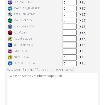
(+€5)
Feb-Amethyst
(+€5)
März-Aquamarine
(+€5)
April-Diamond
(+€5)
Mai-Emerald
(+€5)
Juni-Lavendar
(+€5)
Juli-Ruby
(+€5)
Aug-Peridot
(+€5)
Sept-Sapphire
(+€5)
Okt-Rose
(+€5)
Nov-Topaz
(+€5)
Dez-Blue Topaz
Wo man Steine ??einbettet (optional):