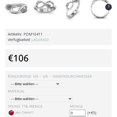
Artikelnr.
PDM10411
Verfügbarkeit
Lagernd
€106
Ringgröße: US - UK - Innendurchmesser
Material
Steine ??& Menge
Menge
(+€5)
Jan-Garnet