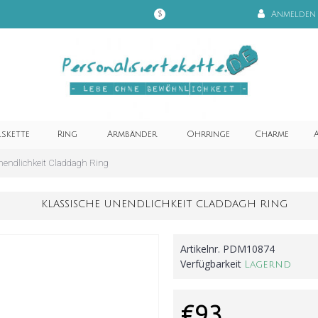
Anmelden
$
lskette
Ring
Armbänder
Ohrringe
Charme
A
nendlichkeit Claddagh Ring
KLASSISCHE UNENDLICHKEIT CLADDAGH RING
Artikelnr.
PDM10874
Verfügbarkeit
Lagernd
€93