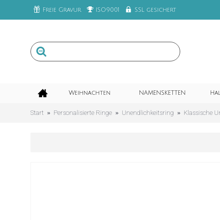
Freie Gravur
ISO9001
SSL gesichert
Weihnachten
NAMENSKETTEN
Ha
Start
Personalisierte Ringe
Unendlichkeitsring
Klassische U