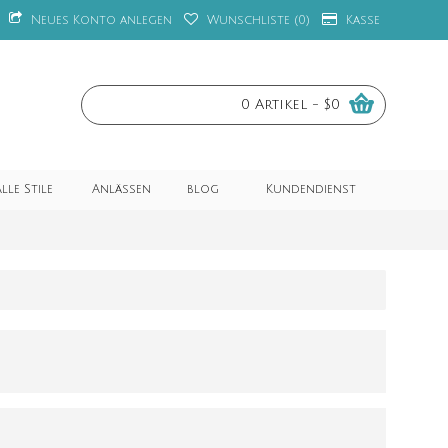
Neues Konto anlegen
Wunschliste (
0
)
Kasse
0 Artikel - $0
lle Stile
Anlässen
blog
Kundendienst