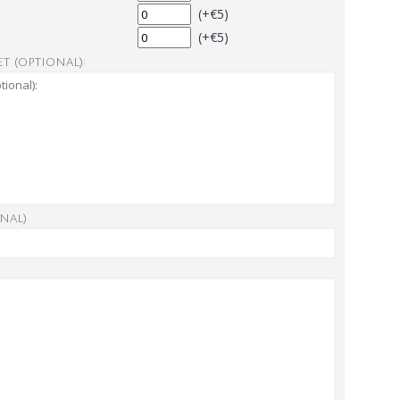
(+€5)
(+€5)
t (optional):
nal)