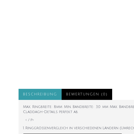
BESCHREIBUNG
BEWERTUNGEN (0)
Max. Ringbreite: 8mm Min. Bandbreite: 3,0 mm Max. Bandbr
Claddagh-Details perfekt ab.
< / p>
1. Ringgrößenvergleich in verschiedenen Ländern (Umrec