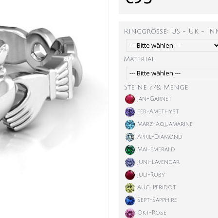
Ringgröße: US - UK - I
Material
Steine ??& Menge
Jan-Garnet
Feb-Amethyst
März-Aquamarine
April-Diamond
Mai-Emerald
Juni-Lavendar
Juli-Ruby
Aug-Peridot
Sept-Sapphire
Okt-Rose