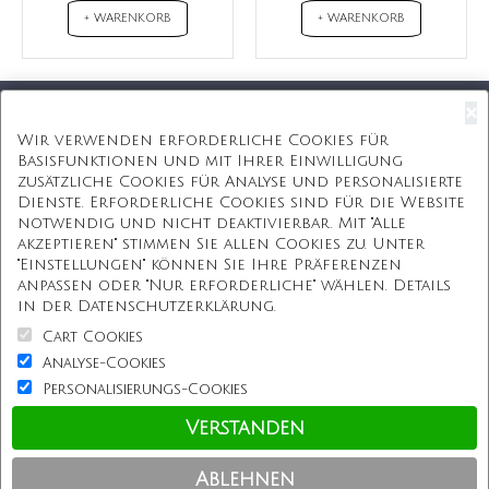
+ WARENKORB
+ WARENKORB
×
Kostenloser Versand
Wir verwenden erforderliche Cookies für
Basisfunktionen und mit Ihrer Einwilligung
Kostenlose Geschenkbox
zusätzliche Cookies für Analyse und personalisierte
Dienste. Erforderliche Cookies sind für die Website
Kostenlose Gravur
notwendig und nicht deaktivierbar. Mit "Alle
akzeptieren" stimmen Sie allen Cookies zu. Unter
Unbegrenzte Redesign
"Einstellungen" können Sie Ihre Präferenzen
anpassen oder "Nur erforderliche" wählen. Details
ÜBER UNS
in der Datenschutzerklärung.
Cart Cookies
Information
Analyse-Cookies
Personalisierungs-Cookies
Kundenservice
Verstanden
Einkaufen bei uns
Ablehnen