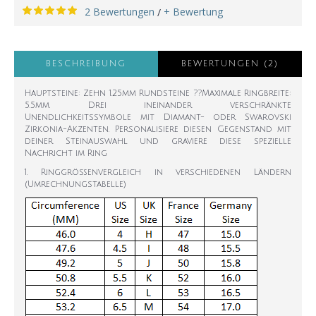
2 Bewertungen
+ Bewertung
/
BESCHREIBUNG
BEWERTUNGEN (2)
Hauptsteine: Zehn 1.25mm Rundsteine ??Maximale Ringbreite:
5.5mm. Drei ineinander verschränkte
Unendlichkeitssymbole mit Diamant- oder Swarovski
Zirkonia-Akzenten. Personalisiere diesen Gegenstand mit
deiner Steinauswahl und graviere diese spezielle
Nachricht im Ring
1. Ringgrößenvergleich in verschiedenen Ländern
(Umrechnungstabelle)