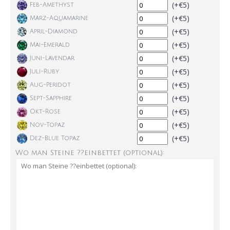
(+€5)
Feb-Amethyst
(+€5)
März-Aquamarine
(+€5)
April-Diamond
(+€5)
Mai-Emerald
(+€5)
Juni-Lavendar
(+€5)
Juli-Ruby
(+€5)
Aug-Peridot
(+€5)
Sept-Sapphire
(+€5)
Okt-Rose
(+€5)
Nov-Topaz
(+€5)
Dez-Blue Topaz
Wo man Steine ??einbettet (optional):