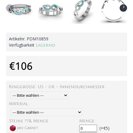
Artikelnr.
PDM10859
Verfügbarkeit
Lagernd
€106
Ringgröße: US - UK - Innendurchmesser
Material
Steine ??& Menge
Menge
(+€5)
Jan-Garnet