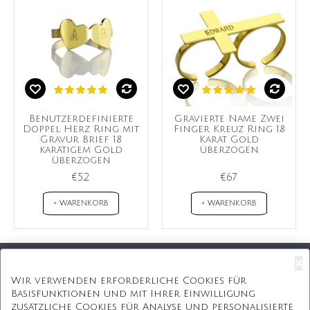
Benutzerdefinierte
Gravierte Name Zwei
Doppel Herz Ring mit
Finger Kreuz Ring 18
Gravur Brief 18
Karat Gold
karätigem Gold
überzogen
überzogen
€52
€67
+ WARENKORB
+ WARENKORB
×
Kostenloser Versand
Wir verwenden erforderliche Cookies für
Basisfunktionen und mit Ihrer Einwilligung
Kostenlose Geschenkbox
zusätzliche Cookies für Analyse und personalisierte