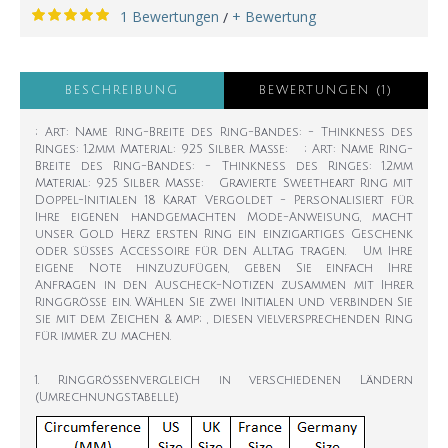
1 Bewertungen
+ Bewertung
/
BESCHREIBUNG
BEWERTUNGEN (1)
; Art: Name Ring-Breite des Ring-Bandes: - Thinkness des
Ringes: 1.2mm Material: 925 Silber Maße: ; Art: Name Ring-
Breite des Ring-Bandes: - Thinkness des Ringes: 1.2mm
Material: 925 Silber Maße: Gravierte Sweetheart Ring mit
Doppel-Initialen 18 Karat Vergoldet - Personalisiert für
Ihre eigenen handgemachten Mode-Anweisung, macht
unser Gold Herz ersten Ring ein einzigartiges Geschenk
oder süßes Accessoire für den Alltag tragen. Um Ihre
eigene Note hinzuzufügen, geben Sie einfach Ihre
Anfragen in den Auscheck-Notizen zusammen mit Ihrer
Ringgröße ein. Wählen Sie zwei Initialen und verbinden Sie
sie mit dem Zeichen & amp; , diesen vielversprechenden Ring
für immer zu machen.
1. Ringgrößenvergleich in verschiedenen Ländern
(Umrechnungstabelle)