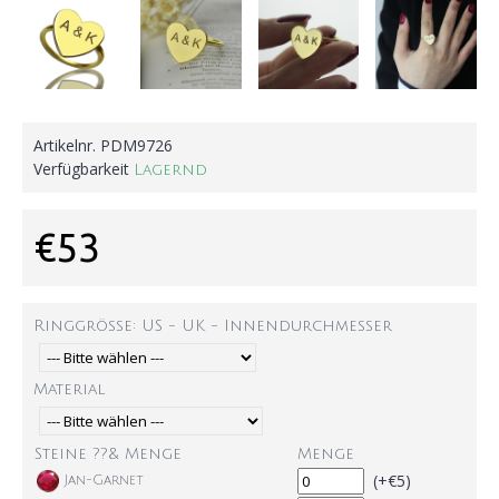
Artikelnr.
PDM9726
Verfügbarkeit
Lagernd
€53
Ringgröße: US - UK - Innendurchmesser
Material
Steine ??& Menge
Menge
(+€5)
Jan-Garnet