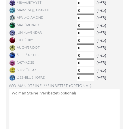
(+€5)
Feb-Amethyst
(+€5)
März-Aquamarine
(+€5)
April-Diamond
(+€5)
Mai-Emerald
(+€5)
Juni-Lavendar
(+€5)
Juli-Ruby
(+€5)
Aug-Peridot
(+€5)
Sept-Sapphire
(+€5)
Okt-Rose
(+€5)
Nov-Topaz
(+€5)
Dez-Blue Topaz
Wo man Steine ??einbettet (optional):