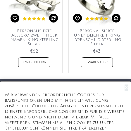
Personalisierte
Personalisierte
Allegro zwei Finger
Unendlichkeit Ring
Namen Ring Sterling
Typenschild Sterling
Silber
Silber
€62
€43
+ WARENKORB
+ WARENKORB
×
Kostenloser Versand
Wir verwenden erforderliche Cookies für
Basisfunktionen und mit Ihrer Einwilligung
Kostenlose Geschenkbox
zusätzliche Cookies für Analyse und personalisierte
Dienste. Erforderliche Cookies sind für die Website
Kostenlose Gravur
notwendig und nicht deaktivierbar. Mit "Alle
akzeptieren" stimmen Sie allen Cookies zu. Unter
Unbegrenzte Redesign
"Einstellungen" können Sie Ihre Präferenzen