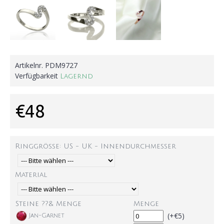
Artikelnr.
PDM9727
Verfügbarkeit
Lagernd
€48
Ringgröße: US - UK - Innendurchmesser
Material
Steine ??& Menge
Menge
(+€5)
Jan-Garnet