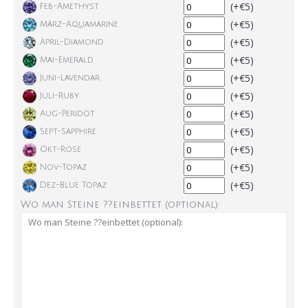
(+€5)
Feb-Amethyst
(+€5)
März-Aquamarine
(+€5)
April-Diamond
(+€5)
Mai-Emerald
(+€5)
Juni-Lavendar
(+€5)
Juli-Ruby
(+€5)
Aug-Peridot
(+€5)
Sept-Sapphire
(+€5)
Okt-Rose
(+€5)
Nov-Topaz
(+€5)
Dez-Blue Topaz
Wo man Steine ??einbettet (optional):