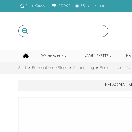
Freie Gravur
ISO9001
SSL gesichert
Weihnachten
NAMENSKETTEN
Ha
Start
Personalisierte Ringe
Anfangsring
Personalisierte Kr
PERSONALIS