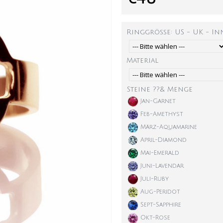
Ringgröße: US - UK - I
Material
Steine ??& Menge
Jan-Garnet
Feb-Amethyst
März-Aquamarine
April-Diamond
Mai-Emerald
Juni-Lavendar
Juli-Ruby
Aug-Peridot
Sept-Sapphire
Okt-Rose