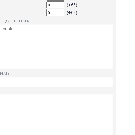
(+€5)
(+€5)
t (optional):
nal)