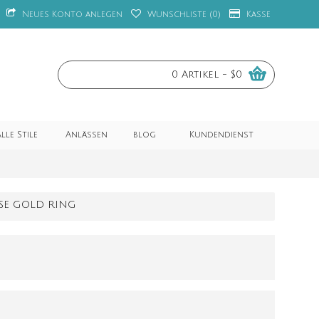
Neues Konto anlegen
Wunschliste (
0
)
Kasse
0 Artikel - $0
lle Stile
Anlässen
blog
Kundendienst
OSE GOLD RING