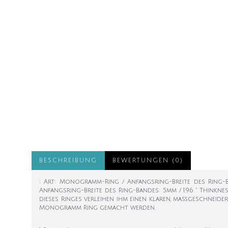
BESCHREIBUNG
BEWERTUNGEN (0)
; Art: Monogramm-Ring / Anfangsring-Breite des Ring-B
Anfangsring-Breite des Ring-Bandes: 5mm / 1.96 " Think
dieses Ringes verleihen ihm einen klaren, maßgeschneide
Monogramm Ring gemacht werden.