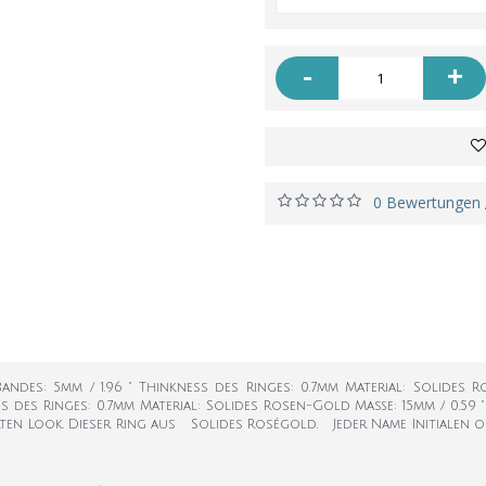
-
+
0 Bewertungen
andes: 5mm / 1.96 " Thinkness des Ringes: 0.7mm Material: Solides 
ness des Ringes: 0.7mm Material: Solides Rosen-Gold Maße: 15mm / 
rten Look. Dieser Ring aus Solides Roségold. Jeder Name Initialen 