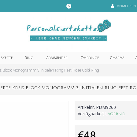
Anmelden
$
lskette
Ring
Armbänder
Ohrringe
Charme
A
eis Block Monogramm 3 Initialen Ring Fest Rose Gold Ring
IERTE KREIS BLOCK MONOGRAMM 3 INITIALEN RING FEST R
Artikelnr.
PDM9260
Verfügbarkeit
Lagernd
€48