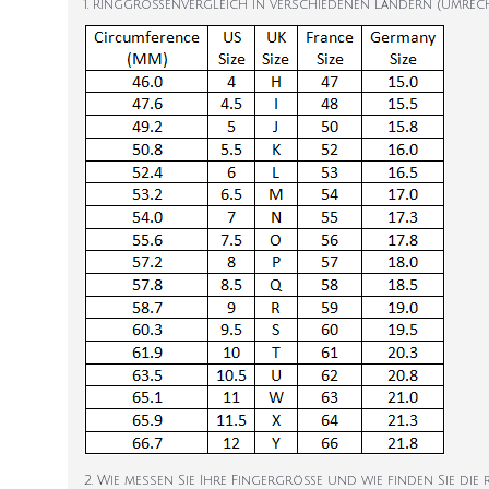
1. Ringgrößenvergleich in verschiedenen Ländern (Umrec
2. Wie messen Sie Ihre Fingergröße und wie finden Sie die