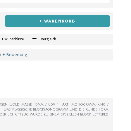
+ WARENKORB
+ Wunschliste
+ Vergleich
+ Bewertung
/
Rosen-Gold Maße: 15mm / 0.59 " ; Art: Monogramm-Ring /
0.59 " Das klassische Blockmonogramm und die runde Form
oder Schriftzug würde zu einem speziellen Block-Lettered