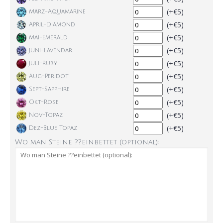
(+€5)
März-Aquamarine
(+€5)
April-Diamond
(+€5)
Mai-Emerald
(+€5)
Juni-Lavendar
(+€5)
Juli-Ruby
(+€5)
Aug-Peridot
(+€5)
Sept-Sapphire
(+€5)
Okt-Rose
(+€5)
Nov-Topaz
(+€5)
Dez-Blue Topaz
Wo man Steine ??einbettet (optional):