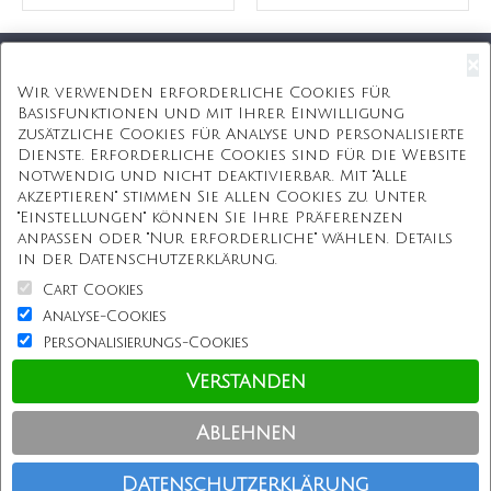
×
Kostenloser Versand
Wir verwenden erforderliche Cookies für
Basisfunktionen und mit Ihrer Einwilligung
Kostenlose Geschenkbox
zusätzliche Cookies für Analyse und personalisierte
Dienste. Erforderliche Cookies sind für die Website
Kostenlose Gravur
notwendig und nicht deaktivierbar. Mit "Alle
akzeptieren" stimmen Sie allen Cookies zu. Unter
Unbegrenzte Redesign
"Einstellungen" können Sie Ihre Präferenzen
anpassen oder "Nur erforderliche" wählen. Details
ÜBER UNS
in der Datenschutzerklärung.
Cart Cookies
Information
Analyse-Cookies
Personalisierungs-Cookies
Kundenservice
Verstanden
Einkaufen bei uns
Ablehnen
Copyright © Personalisierterekette.De, Alle Rechte vorbehalten.
Datenschutzerklärung