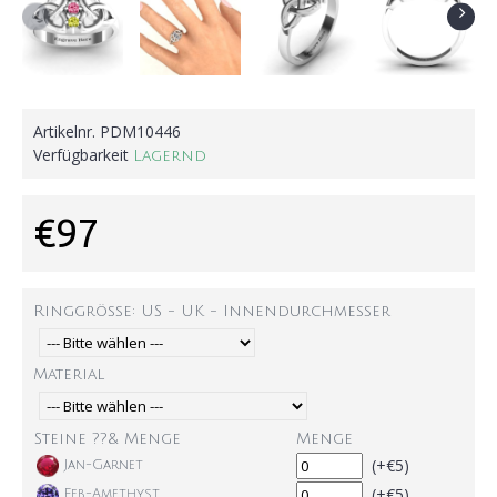
Artikelnr.
PDM10446
Verfügbarkeit
Lagernd
€97
Ringgröße: US - UK - Innendurchmesser
Material
Steine ??& Menge
Menge
(+€5)
Jan-Garnet
(+€5)
Feb-Amethyst