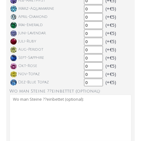
(+€5)
Feb-Amethyst
(+€5)
März-Aquamarine
(+€5)
April-Diamond
(+€5)
Mai-Emerald
(+€5)
Juni-Lavendar
(+€5)
Juli-Ruby
(+€5)
Aug-Peridot
(+€5)
Sept-Sapphire
(+€5)
Okt-Rose
(+€5)
Nov-Topaz
(+€5)
Dez-Blue Topaz
Wo man Steine ??einbettet (optional):