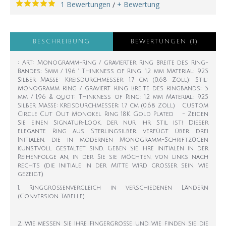
1 Bewertungen
+ Bewertung
/
BESCHREIBUNG
BEWERTUNGEN (1)
; Art: Monogramm-Ring / gravierter Ring Breite des Ring-
Bandes: 5mm / 1.96 " Thinkness of Ring: 1,2 mm Material: 925
Silber Maße: Kreisdurchmesser: 1,7 cm (0,68 Zoll); Stil:
Monogramm Ring / graviert Ring Breite des Ringbands: 5
mm / 1,96 & quot; Thinkness of Ring: 1,2 mm Material: 925
Silber Maße: Kreisdurchmesser: 1,7 cm (0,68 Zoll) Custom
Circle Cut Out Monokel Ring 18K Gold Plated - Zeigen
Sie einen Signatur-Look, der nur Ihr Stil ist! Dieser
elegante Ring aus Sterlingsilber verfügt über drei
Initialen, die in modernen Monogramm-Schriftzügen
kunstvoll gestaltet sind. Geben Sie Ihre Initialen in der
Reihenfolge an, in der Sie sie möchten, von links nach
rechts (die Initiale in der Mitte wird größer sein, wie
gezeigt.)
1. Ringgrößenvergleich in verschiedenen Ländern
(Conversion Tabelle)
2. Wie messen Sie Ihre Fingergröße und wie finden Sie die