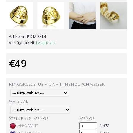
Artikelnr.
PDM9714
Verfügbarkeit
Lagernd
€49
Ringgröße: US - UK - Innendurchmesser
Material
Steine ??& Menge
Menge
(+€5)
Jan-Garnet