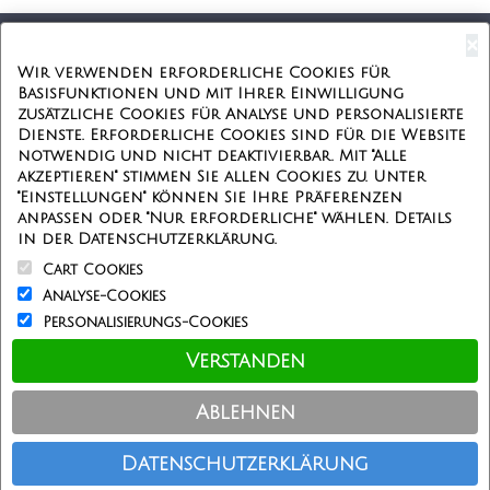
×
Kostenloser Versand
Wir verwenden erforderliche Cookies für
Basisfunktionen und mit Ihrer Einwilligung
Kostenlose Geschenkbox
zusätzliche Cookies für Analyse und personalisierte
Dienste. Erforderliche Cookies sind für die Website
Kostenlose Gravur
notwendig und nicht deaktivierbar. Mit "Alle
akzeptieren" stimmen Sie allen Cookies zu. Unter
Unbegrenzte Redesign
"Einstellungen" können Sie Ihre Präferenzen
anpassen oder "Nur erforderliche" wählen. Details
ÜBER UNS
in der Datenschutzerklärung.
Cart Cookies
Information
Analyse-Cookies
Personalisierungs-Cookies
Kundenservice
Verstanden
Einkaufen bei uns
Ablehnen
Copyright © Personalisierterekette.De, Alle Rechte vorbehalten.
Datenschutzerklärung