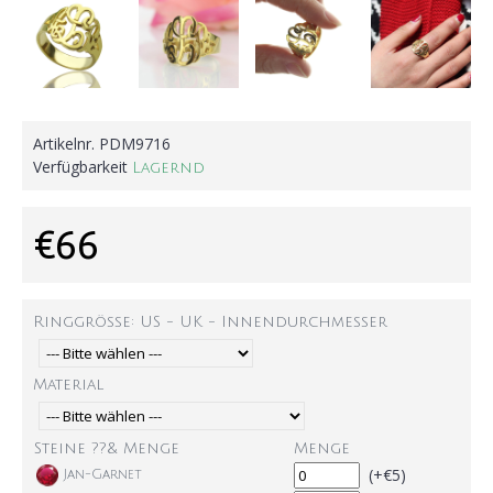
Artikelnr.
PDM9716
Verfügbarkeit
Lagernd
€66
Ringgröße: US - UK - Innendurchmesser
Material
Steine ??& Menge
Menge
(+€5)
Jan-Garnet