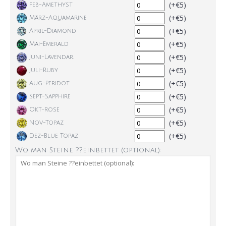
(+€5)
Feb-Amethyst
(+€5)
März-Aquamarine
(+€5)
April-Diamond
(+€5)
Mai-Emerald
(+€5)
Juni-Lavendar
(+€5)
Juli-Ruby
(+€5)
Aug-Peridot
(+€5)
Sept-Sapphire
(+€5)
Okt-Rose
(+€5)
Nov-Topaz
(+€5)
Dez-Blue Topaz
Wo man Steine ??einbettet (optional):