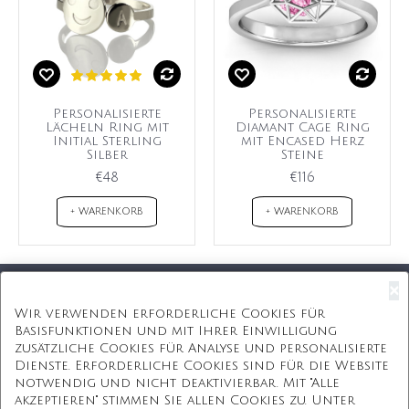
Personalisierte
Personalisierte
Lächeln Ring mit
Diamant Cage Ring
Initial Sterling
mit Encased Herz
Silber
Steine
€48
€116
+ WARENKORB
+ WARENKORB
×
Kostenloser Versand
Wir verwenden erforderliche Cookies für
Basisfunktionen und mit Ihrer Einwilligung
Kostenlose Geschenkbox
zusätzliche Cookies für Analyse und personalisierte
Dienste. Erforderliche Cookies sind für die Website
Kostenlose Gravur
notwendig und nicht deaktivierbar. Mit "Alle
akzeptieren" stimmen Sie allen Cookies zu. Unter
Unbegrenzte Redesign