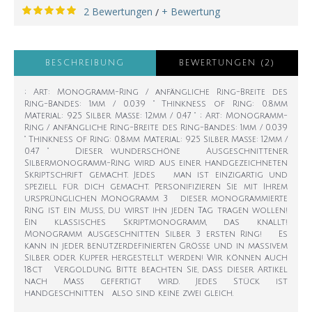
2 Bewertungen
+ Bewertung
/
BESCHREIBUNG
BEWERTUNGEN (2)
; Art: Monogramm-Ring / anfängliche Ring-Breite des
Ring-Bandes: 1mm / 0.039 " Thinkness of Ring: 0.8mm
Material: 925 Silber Maße: 12mm / 0.47 " ; Art: Monogramm-
Ring / anfängliche Ring-Breite des Ring-Bandes: 1mm / 0.039
" Thinkness of Ring: 0.8mm Material: 925 Silber Maße: 12mm /
0.47 " Dieser wunderschöne Ausgeschnittener
Silbermonogramm-Ring wird aus einer handgezeichneten
Skriptschrift gemacht. Jedes man ist einzigartig und
speziell für dich gemacht. Personifizieren Sie mit Ihrem
ursprünglichen Monogramm 3 dieser monogrammierte
Ring ist ein Muss, du wirst ihn jeden Tag tragen wollen!
Ein klassisches Skriptmonogramm, das knallt!
Monogramm ausgeschnitten Silber 3 ersten Ring! Es
kann in jeder benutzerdefinierten Größe und in massivem
Silber oder Kupfer hergestellt werden! Wir können auch
18ct Vergoldung. Bitte beachten Sie, dass dieser Artikel
nach Maß gefertigt wird. Jedes Stück ist
handgeschnitten also sind keine zwei gleich.