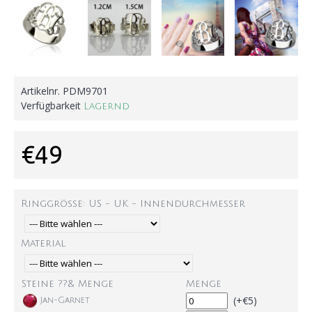
Artikelnr.
PDM9701
Verfügbarkeit
Lagernd
€49
Ringgröße: US - UK - Innendurchmesser
Material
Steine ??& Menge
Menge
(+€5)
Jan-Garnet