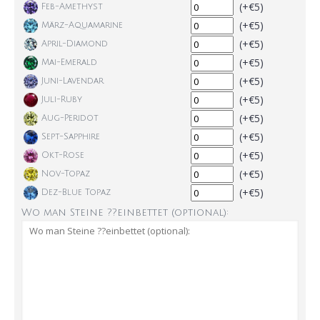
(+€5)
Feb-Amethyst
(+€5)
März-Aquamarine
(+€5)
April-Diamond
(+€5)
Mai-Emerald
(+€5)
Juni-Lavendar
(+€5)
Juli-Ruby
(+€5)
Aug-Peridot
(+€5)
Sept-Sapphire
(+€5)
Okt-Rose
(+€5)
Nov-Topaz
(+€5)
Dez-Blue Topaz
Wo man Steine ??einbettet (optional):