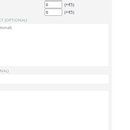
(+€5)
(+€5)
t (optional):
nal)