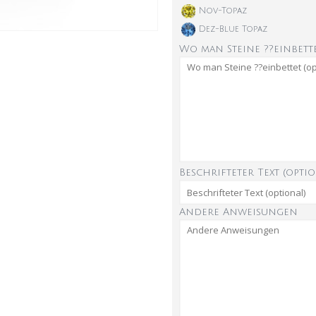
Nov-Topaz
Dez-Blue Topaz
Wo man Steine ??einbette
Beschrifteter Text (optio
Andere Anweisungen