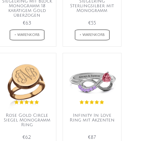
Siegelring mit Block
Siegelring
Monogramm 18
Sterlingsilber mit
karätigem Gold
Monogramm
überzogen
€63
€55
+ WARENKORB
+ WARENKORB
Rose Gold Circle
Infinity In Love
Siegel Monogramm
Ring mit Akzenten
Ring
€62
€87