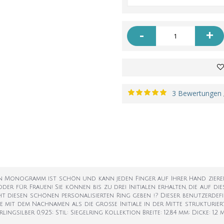
-
+
3 Bewertungen
n Monogramm ist schön und kann jeden Finger auf Ihrer Hand zieren.
er für Frauen! Sie können bis zu drei Initialen erhalten, die auf 
t diesen schönen personalisierten Ring geben !? Dieser benutzerdef
mit dem Nachnamen als die große Initiale in der Mitte strukturiert, d
ingsilber 0,925; Stil: Siegelring Kollektion Breite: 12,84 mm; Dicke: 1,2