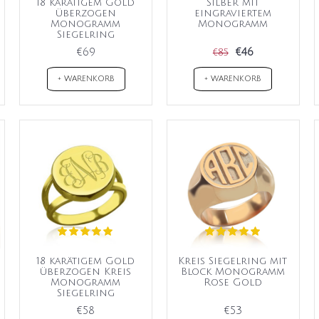
18 karätigem Gold
Silber mit
überzogen
eingraviertem
Monogramm
Monogramm
Siegelring
€69
€46
€85
+ WARENKORB
+ WARENKORB
18 karätigem Gold
Kreis Siegelring mit
überzogen Kreis
Block Monogramm
Monogramm
Rose Gold
Siegelring
€58
€53