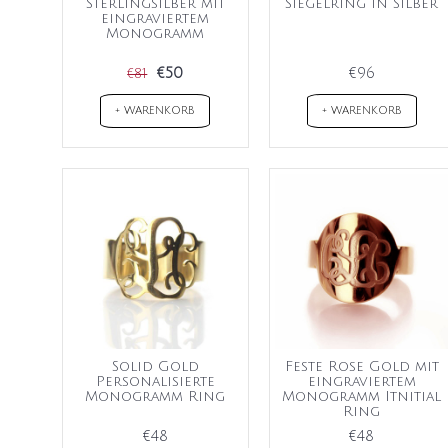
Sterlingsilber mit
Siegelring in Silber
eingraviertem
Monogramm
€50
€96
€81
+ WARENKORB
+ WARENKORB
Solid Gold
Feste Rose Gold mit
Personalisierte
eingraviertem
Monogramm Ring
Monogramm Itnitial
Ring
€48
€48