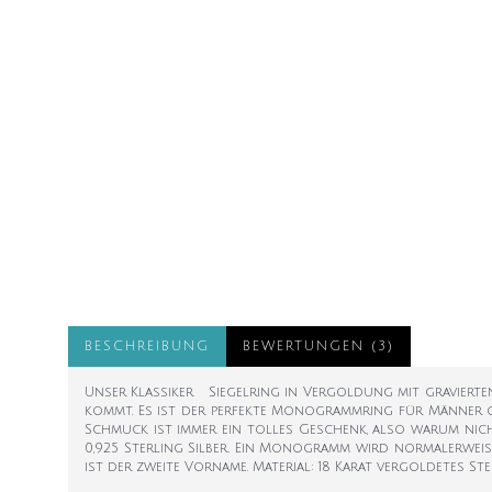
BESCHREIBUNG
BEWERTUNGEN (3)
Unser Klassiker Siegelring in Vergoldung mit gravierte
kommt. Es ist der perfekte Monogrammring für Männer od
Schmuck ist immer ein tolles Geschenk, also warum nich
0,925 Sterling Silber. Ein Monogramm wird normalerweise 
ist der zweite Vorname. Material: 18 Karat vergoldetes Sterl