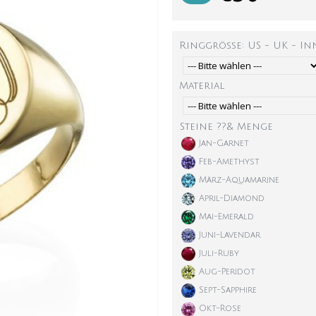
Ringgröße: US - UK - I
Material
Steine ??& Menge
Jan-Garnet
Feb-Amethyst
März-Aquamarine
April-Diamond
Mai-Emerald
Juni-Lavendar
Juli-Ruby
Aug-Peridot
Sept-Sapphire
Okt-Rose