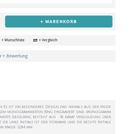
+ WARENKORB
+ Wunschliste
+ Vergleich
+ Bewertung
/
 Es ist ein besonderes Design, das niemals aus der Mode
diesem monogrammierten Ring eingraviert sind. Monogramm
inierte Siegelring besteht aus 18 Karat Vergoldung über
ie linke Initiale ist der Vorname und die rechte Initiale
 mm Maße: 12,84 mm