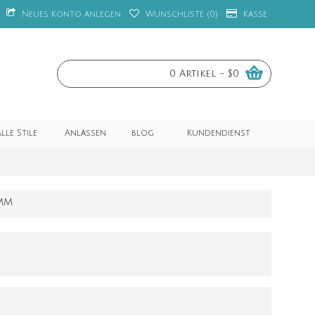
Neues Konto anlegen
Wunschliste (
0
)
Kasse
0 Artikel - $0
lle Stile
Anlässen
blog
Kundendienst
MM