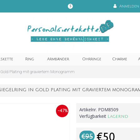
Anmelden
$
lskette
Ring
Armbänder
Ohrringe
Charme
A
in Gold Plating mit graviertem Monogramm
SIEGELRING IN GOLD PLATING MIT GRAVIERTEM MONOGRA
Artikelnr.
PDM8509
-47%
Verfügbarkeit
Lagernd
€50
€95