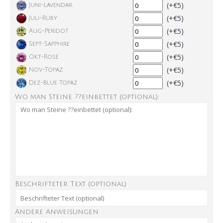
(+€5)
Juni-Lavendar
(+€5)
Juli-Ruby
(+€5)
Aug-Peridot
(+€5)
Sept-Sapphire
(+€5)
Okt-Rose
(+€5)
Nov-Topaz
(+€5)
Dez-Blue Topaz
Wo man Steine ??einbettet (optional):
Beschrifteter Text (optional)
Andere Anweisungen