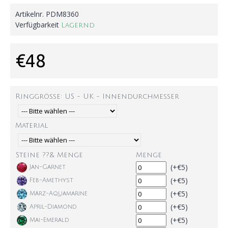
Artikelnr.
PDM8360
Verfügbarkeit
Lagernd
€48
Ringgröße: US - UK - Innendurchmesser
Material
Steine ??& Menge
Menge
(+€5)
Jan-Garnet
(+€5)
Feb-Amethyst
(+€5)
März-Aquamarine
(+€5)
April-Diamond
(+€5)
Mai-Emerald