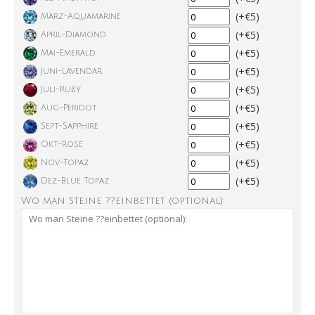
(+€5)
März-Aquamarine
(+€5)
April-Diamond
(+€5)
Mai-Emerald
(+€5)
Juni-Lavendar
(+€5)
Juli-Ruby
(+€5)
Aug-Peridot
(+€5)
Sept-Sapphire
(+€5)
Okt-Rose
(+€5)
Nov-Topaz
(+€5)
Dez-Blue Topaz
Wo man Steine ??einbettet (optional):