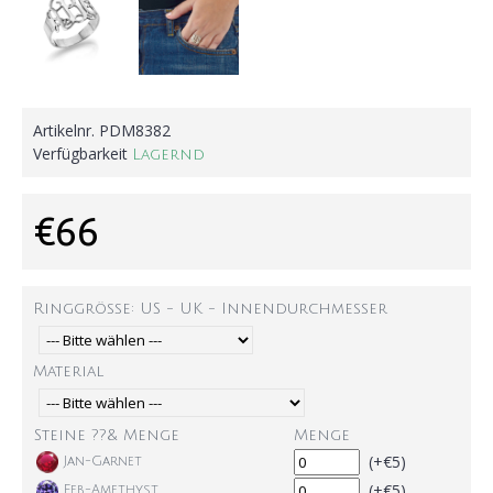
Artikelnr.
PDM8382
Verfügbarkeit
Lagernd
€66
Ringgröße: US - UK - Innendurchmesser
Material
Steine ??& Menge
Menge
(+€5)
Jan-Garnet
(+€5)
Feb-Amethyst