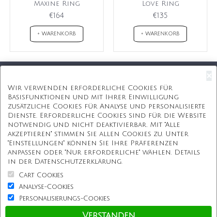
Maxine Ring
Love Ring
€164
€135
+ WARENKORB
+ WARENKORB
×
Kostenloser Versand
Wir verwenden erforderliche Cookies für
Basisfunktionen und mit Ihrer Einwilligung
Kostenlose Geschenkbox
zusätzliche Cookies für Analyse und personalisierte
Dienste. Erforderliche Cookies sind für die Website
Kostenlose Gravur
notwendig und nicht deaktivierbar. Mit "Alle
akzeptieren" stimmen Sie allen Cookies zu. Unter
Unbegrenzte Redesign
"Einstellungen" können Sie Ihre Präferenzen
anpassen oder "Nur erforderliche" wählen. Details
ÜBER UNS
in der Datenschutzerklärung.
Cart Cookies
Information
Analyse-Cookies
Personalisierungs-Cookies
Kundenservice
Verstanden