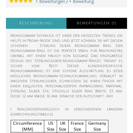
1 Bewertungen
+ Bewertung
/
BESCHREIBUNG
BEWERTUNGEN (1)
Monogramm-Schmuck ist einer der heißesten Trends, die
heute in Promi-Mode sind, und jetzt können Sie mit diesem
schönen Sterling Silber Monogramm Ring. Der
Monogramm-Ring ist die perfekte Wahl für Fashionistas
überall mit einem Hauch von Eleganz. Das einzigartige
Design des Sterlingsilber-Monogramm-Ringes trennt es
sicher vom Rest! Dieser kundenspezifische
Monogrammring ist eine schöne Ausstattung zu jeder
möglicher Monogramm-Schmucksammlung. Verkauft in
massivem Sterlingsilber, schmücken Sie Ihren Finger mit
einem exquisiten, personalisierten Anfangsring. Material:
Sterling Silber, Stil: Stilvolle Silber Ring Breite: 3,5 mm;
Dicke: 1,2 mm Maße: 16 mm; Sprache der Aufschrift: Any
1. Ringgrößenvergleich in verschiedenen Ländern
(Umrechnungstabelle)