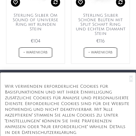
Sterling Silber Om
Sterling Silber
Sound of Universe
Schöne Blüten mit
Ring mit runden
Split Schaft Ring
Stein
und echtem Diamant
Stein
€104
€116
+ WARENKORB
+ WARENKORB
×
Kostenloser Versand
Wir verwenden erforderliche Cookies für
Basisfunktionen und mit Ihrer Einwilligung
Kostenlose Geschenkbox
zusätzliche Cookies für Analyse und personalisierte
Dienste. Erforderliche Cookies sind für die Website
Kostenlose Gravur
notwendig und nicht deaktivierbar. Mit "Alle
akzeptieren" stimmen Sie allen Cookies zu. Unter
Unbegrenzte Redesign
"Einstellungen" können Sie Ihre Präferenzen
anpassen oder "Nur erforderliche" wählen. Details
ÜBER UNS
in der Datenschutzerklärung.