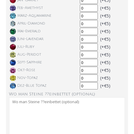
(+€5)
Jan-Garnet
(+€5)
Feb-Amethyst
(+€5)
März-Aquamarine
(+€5)
April-Diamond
(+€5)
Mai-Emerald
(+€5)
Juni-Lavendar
(+€5)
Juli-Ruby
(+€5)
Aug-Peridot
(+€5)
Sept-Sapphire
(+€5)
Okt-Rose
(+€5)
Nov-Topaz
(+€5)
Dez-Blue Topaz
Wo man Steine ??einbettet (optional):