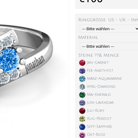
Ringgröße: US - UK - I
Material
Steine ??& Menge
Jan-Garnet
Feb-Amethyst
März-Aquamarine
April-Diamond
Mai-Emerald
Juni-Lavendar
Juli-Ruby
Aug-Peridot
Sept-Sapphire
Okt-Rose