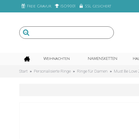
Freie Gravur
ISO9001
SSL gesichert
Weihnachten
NAMENSKETTEN
Ha
Start
Personalisierte Ringe
Ringe für Damen
Must Be Love 