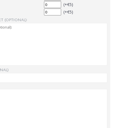
(+€5)
(+€5)
t (optional):
nal)