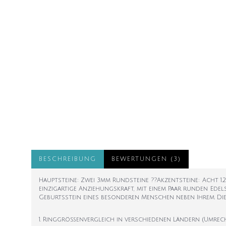
BESCHREIBUNG
BEWERTUNGEN (3)
Hauptsteine: Zwei 3mm Rundsteine ??Akzentsteine: Acht 1.2
einzigartige Anziehungskraft, mit einem Paar runden Ede
Geburtsstein eines besonderen Menschen neben Ihrem. Die
1. Ringgrößenvergleich in verschiedenen Ländern (Umrec