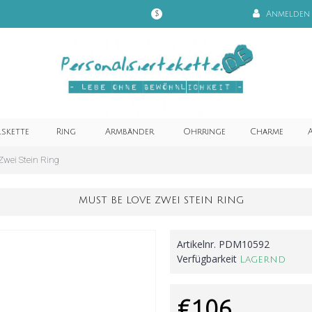
Anmelden
$
lskette
Ring
Armbänder
Ohrringe
Charme
A
Zwei Stein Ring
MUST BE LOVE ZWEI STEIN RING
Artikelnr.
PDM10592
Verfügbarkeit
Lagernd
€106