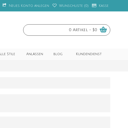
Neues Konto anlegen
Wunschliste (
0
)
Kasse
0 Artikel - $0
lle Stile
Anlässen
blog
Kundendienst