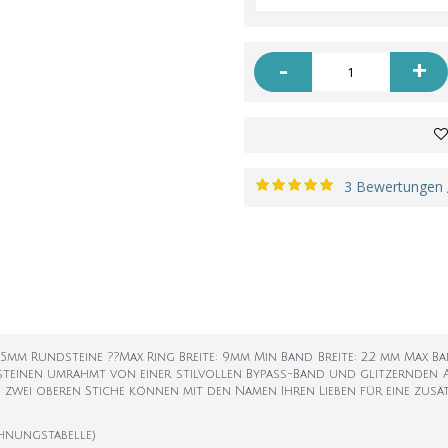
-
+
3 Bewertungen
5mm Rundsteine ??Max Ring Breite: 9mm Min Band Breite: 2.2 mm Max Ban
lsteinen umrahmt von einer stilvollen Bypass-Band und glitzernden A
 zwei oberen Stiche können mit den Namen Ihren Lieben für eine zusä
hnungstabelle)