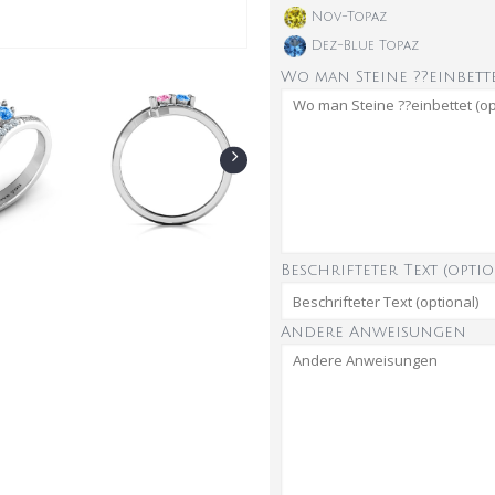
Nov-Topaz
Dez-Blue Topaz
Wo man Steine ??einbette
Beschrifteter Text (optio
Andere Anweisungen