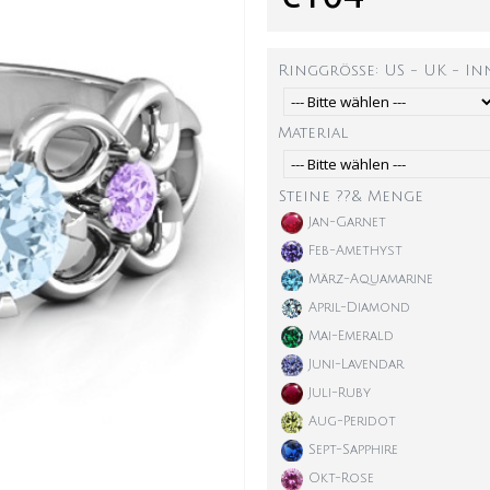
Ringgröße: US - UK - I
Material
Steine ??& Menge
Jan-Garnet
Feb-Amethyst
März-Aquamarine
April-Diamond
Mai-Emerald
Juni-Lavendar
Juli-Ruby
Aug-Peridot
Sept-Sapphire
Okt-Rose