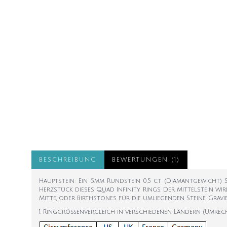
BESCHREIBUNG
BEWERTUNGEN (1)
Hauptstein: Ein 5mm Rundstein 0,5 ct (Diamantgewicht) S
Herzstück dieses Quad Infinity Rings. Der Mittelstein wir
Mitte, oder Birthstones für die umliegenden Steine. Gravie
1. Ringgrößenvergleich in verschiedenen Ländern (Umrec