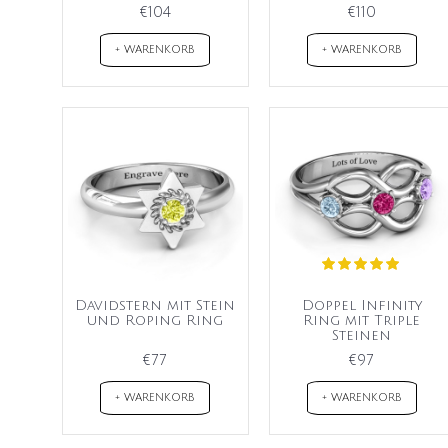
€104
€110
+ WARENKORB
+ WARENKORB
Davidstern mit Stein
Doppel Infinity
und Roping Ring
Ring mit Triple
Steinen
€77
€97
+ WARENKORB
+ WARENKORB