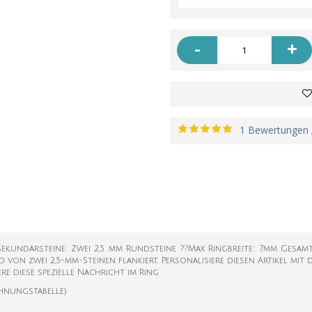
-
+
1 Bewertungen
ekundärsteine: Zwei 2,5 mm Rundsteine ??Max Ringbreite: 7mm Gesamt
d von zwei 2,5-mm-Steinen flankiert. Personalisiere diesen Artikel mi
re diese spezielle Nachricht im Ring
hnungstabelle)