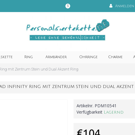
Anmelden
$
lskette
Ring
Armbänder
Ohrringe
Charme
A
 Ring mit Zentrum Stein und Dual Akzent Ring
AD INFINITY RING MIT ZENTRUM STEIN UND DUAL AKZENT
Artikelnr.
PDM10541
Verfügbarkeit
Lagernd
€104