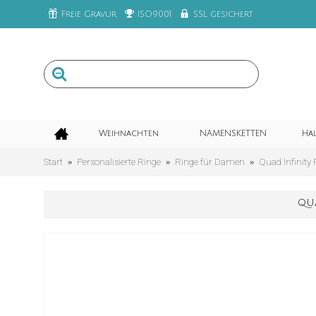
Freie Gravur
ISO9001
SSL gesichert
Weihnachten
NAMENSKETTEN
Ha
Start
Personalisierte Ringe
Ringe für Damen
Quad Infinity
QU