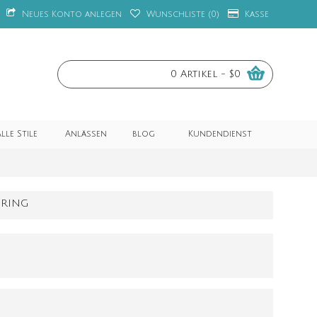
Neues Konto anlegen
Wunschliste (
0
)
Kasse
0 Artikel - $0
lle Stile
Anlässen
blog
Kundendienst
 RING