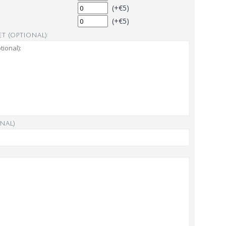
(+€5)
(+€5)
t (optional):
nal)