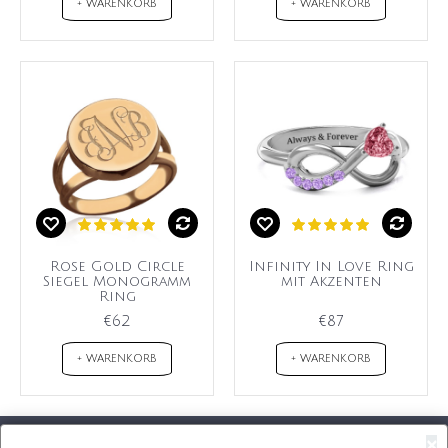
+ WARENKORB
+ WARENKORB
Rose Gold Circle
Infinity In Love Ring
Siegel Monogramm
mit Akzenten
Ring
€62
€87
+ WARENKORB
+ WARENKORB
×