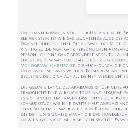
Und dann kommt ja noch der Hauptstein ins Spie
kleiner Stein ist wie das leuchtende Auge des 
Orientierung schenkt. Die Auswahl des Mittelste
richtig zu „deinem“ ganz persönlichen Armband 
persönlich eine ganz besondere Bedeutung hat,
Edelstein, dem man nachsagt, dass er dir besond
Monogramm Ohrstecker
, die auch durch die 
Unverwechselbares werden. Dieses Armband wir
Begleiter, der dich auf all deinen Wegen unters
Die gesamte Länge des Armbands ist übrigens auch 
ermöglicht eine wirklich tolle und bequeme P
es sich angenehm tragen lässt, ohne zu verruts
Schmuckstück wie eine zweite Haut anfühlt, ang
seine Botschaft immer wieder in Erinnerung ruft
die den Unterschied macht, die das Tragegefüh
liebsten gar nicht mehr ablegen möchte. Es wird