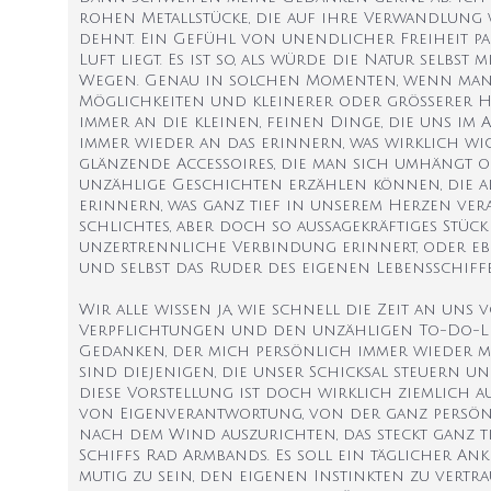
rohen Metallstücke, die auf ihre Verwandlung w
dehnt. Ein Gefühl von unendlicher Freiheit pa
Luft liegt. Es ist so, als würde die Natur sel
Wegen. Genau in solchen Momenten, wenn man sp
Möglichkeiten und kleinerer oder größerer Her
immer an die kleinen, feinen Dinge, die uns im 
immer wieder an das erinnern, was wirklich wic
glänzende Accessoires, die man sich umhängt ode
unzählige Geschichten erzählen können, die a
erinnern, was ganz tief in unserem Herzen vera
schlichtes, aber doch so aussagekräftiges Stück
unzertrennliche Verbindung erinnert, oder ebe
und selbst das Ruder des eigenen Lebensschiff
Wir alle wissen ja, wie schnell die Zeit an uns
Verpflichtungen und den unzähligen To-Do-Liste
Gedanken, der mich persönlich immer wieder mi
sind diejenigen, die unser Schicksal steuern un
diese Vorstellung ist doch wirklich ziemlich 
von Eigenverantwortung, von der ganz persönli
nach dem Wind auszurichten, das steckt ganz t
Schiffs Rad Armbands. Es soll ein täglicher Ank
mutig zu sein, den eigenen Instinkten zu vert