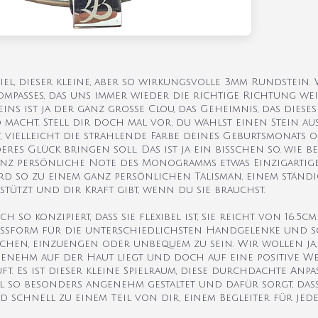
l, dieser kleine, aber so wirkungsvolle 3mm Rundstein. W
Kompasses, das uns immer wieder die richtige Richtung we
ins ist ja der ganz große Clou, das Geheimnis, das diese
macht. Stell dir doch mal vor, du wählst einen Stein aus
 vielleicht die strahlende Farbe deines Geburtsmonats 
eres Glück bringen soll. Das ist ja ein bisschen so, wie 
ganz persönliche Note des Monogramms etwas Einzigartig
d so zu einem ganz persönlichen Talisman, einem ständ
tützt und dir Kraft gibt, wenn du sie brauchst.
so konzipiert, dass sie flexibel ist, sie reicht von 16.5cm 
assform für die unterschiedlichsten Handgelenke und so
chen, einzuengen oder unbequem zu sein. Wir wollen ja, 
enehm auf der Haut liegt und doch auf eine positive Weis
. Es ist dieser kleine Spielraum, diese durchdachte Anpa
l so besonders angenehm gestaltet und dafür sorgt, das
 schnell zu einem Teil von dir, einem Begleiter für jede