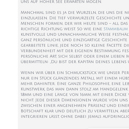
uns auf hoher See erwarten mögen.
Manchmal sind es ja die Wurzeln, die uns die n
einzulassen. Die tief verwurzelte Geschichte u
Menschen formen, der wir heute sind – all das i
richtige Richtung weist. So wie eine
Stammbaum 
kunstvolle und unnachahmliche Weise festhält 
ganz persönliche und einzigartige Geschichte d
gearbeitete Linie, jede noch so kleine Facette 
Verbundenheit mit der eigenen Bestimmung fes
persönliche Art, sich selbst oder einem lieben
übermitteln: „Du bist der Kapitän deines Lebens 
Wenn wir über ein Schmuckstück wie unser Pers
nur ein Stück glänzendes Metall mit einem hübsch
mehr dahinter. Eine ganze Philosophie, eine Lebe
Kunstwerk, das man dann stolz am Handgelenk 
18mm und eine Länge von 16mm, mit einer Dicke 
nicht. Jede dieser Dimensionen wurde von uns 
zwischen einer angenehmen Präsenz und einer z
Botschaft klar und deutlich zu vermitteln, aber
integrieren lässt, ohne dabei jemals aufdringl