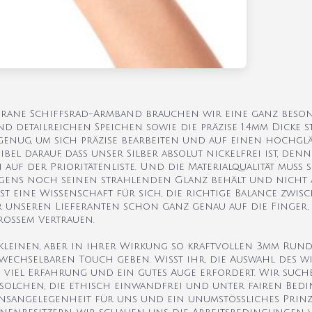
igrane Schiffsrad-Armband brauchen wir eine ganz beso
und detailreichen Speichen sowie die präzise 1.4mm Dicke s
 genug, um sich präzise bearbeiten und auf einen hochg
ibel darauf, dass unser Silber absolut nickelfrei ist, de
auf der Prioritätenliste. Und die Materialqualität muss so
gens noch seinen strahlenden Glanz behält und nicht a
ist eine Wissenschaft für sich, die richtige Balance zwis
unseren Lieferanten schon ganz genau auf die Finger,
roßem Vertrauen.
kleinen, aber in ihrer Wirkung so kraftvollen 3mm Runds
chselbaren Touch geben. Wisst ihr, die Auswahl des w
die viel Erfahrung und ein gutes Auge erfordert. Wir suc
solchen, die ethisch einwandfrei und unter fairen Be
nsangelegenheit für uns und ein unumstößliches Prinzi