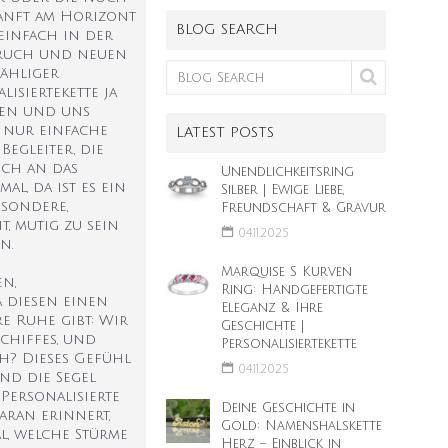
sanft am Horizont
BLOG SEARCH
einfach in der
fbruch und neuen
zähliger
isiertekette ja
iten und uns
s nur einfache
LATEST POSTS
Begleiter, die
ich an das
Unendlichkeitsring
l, da ist es ein
Silber | Ewige Liebe,
esondere,
Freundschaft & Gravur
, mutig zu sein
04.11.2025
n.
Marquise S Kurven
en,
Ring: Handgefertigte
a diesen einen
Eleganz & Ihre
e Ruhe gibt: Wir
Geschichte |
chiffes, und
Personalisiertekette
h? Dieses Gefühl
04.11.2025
nd die Segel
Personalisierte
Deine Geschichte in
aran erinnert,
Gold: Namenshalskette
l, welche Stürme
Herz – Einblick in