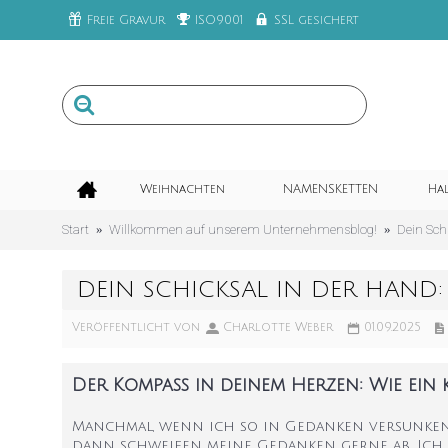
Freie Gravur
ISO9001
SSL gesichert
Weihnachten
NAMENSKETTEN
Ha
Start
Willkommen auf unserem Unternehmensblog!
Dein Sch
DEIN SCHICKSAL IN DER HAND:
Veröffentlicht von
Charlotte Weber
01.09.2025
Der Kompass in deinem Herzen: Wie ein 
Manchmal, wenn ich so in Gedanken versunken 
dann schweifen meine Gedanken gerne ab. Ich