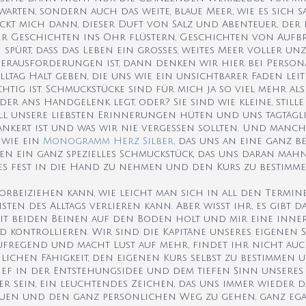
arten, sondern auch das weite, blaue Meer, wie es sich 
ckt mich dann, dieser Duft von Salz und Abenteuer, der 
bst mir Geschichten ins Ohr flüstern, Geschichten von Au
ürt, dass das Leben ein großes, weites Meer voller un
ausforderungen ist, dann denken wir hier bei Personal
Alltag Halt geben, die uns wie ein unsichtbarer Faden le
htig ist. Schmuckstücke sind für mich ja so viel mehr al
r ans Handgelenk legt, oder? Sie sind wie kleine, stille 
ll unsere liebsten Erinnerungen hüten und uns tagtägl
nkert ist und was wir nie vergessen sollten. Und manchma
 wie ein
Monogramm Herz Silber
, das uns an eine ganz b
n ein ganz spezielles Schmuckstück, das uns daran mahnt
es fest in die Hand zu nehmen und den Kurs zu bestimme
 vorbeiziehen kann, wie leicht man sich in all den Termin
n des Alltags verlieren kann. Aber wisst ihr, es gibt d
t beiden Beinen auf den Boden holt und mir eine inner
d kontrollieren. Wir sind die Kapitäne unseres eigenen S
aufregend und macht Lust auf mehr, findet ihr nicht auc
chen Fähigkeit, den eigenen Kurs selbst zu bestimmen u
ief in der Entstehungsidee und dem tiefen Sinn unseres 
er sein, ein leuchtendes Zeichen, das uns immer wieder d
rauen und den ganz persönlichen Weg zu gehen, ganz ega