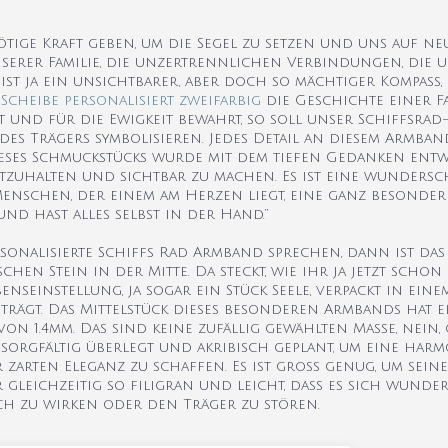
ötige Kraft geben, um die Segel zu setzen und uns auf n
nserer Familie, die unzertrennlichen Verbindungen, die 
st ja ein unsichtbarer, aber doch so mächtiger Kompass, 
Scheibe personalisiert zweifarbig
die Geschichte einer Fa
und für die Ewigkeit bewahrt, so soll unser Schiffsra
es Trägers symbolisieren. Jedes Detail an diesem Armband
dieses Schmuckstücks wurde mit dem tiefen Gedanken entwo
tzuhalten und sichtbar zu machen. Es ist eine wunders
 Menschen, der einem am Herzen liegt, eine ganz besonder
und hast alles selbst in der Hand.“
onalisierte Schiffs Rad Armband sprechen, dann ist das 
en Stein in der Mitte. Da steckt, wie ihr ja jetzt schon 
nseinstellung, ja sogar ein Stück Seele, verpackt in eine
trägt. Das Mittelstück dieses besonderen Armbands hat 
von 1.4mm. Das sind keine zufällig gewählten Maße, nein,
sorgfältig überlegt und akribisch geplant, um eine har
arten Eleganz zu schaffen. Es ist groß genug, um seine
 gleichzeitig so filigran und leicht, dass es sich wunde
ich zu wirken oder den Träger zu stören.