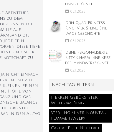
unsere Kunst
03.11.2025
eue Abenteuer
uns zu dem
Dein Quad Princess
der uns in die
Ring: Vier Steine, Eine
milie auf
Ewige Geschichte
d-Armband die
, jede fein
03.11.2025
rfen, diese tiefe
chöne und sehr
Deine Personalisierte
e Botschaft zu
Kitty Charm: Eine Reise
der Handwerkskunst
02.11.2025
ja nicht einfach
erahnt, so viel
NACH TAG FILTERN
m kleinen, feinen
eine Höhe von
 ganz und gar
Herren Gebürsteter
monische Balance
Wolfram Ring
 tiefgründige
Sterling Silver Nouveau
rbar in den Alltag
Flamme Jewelry
Capital Puff Necklace