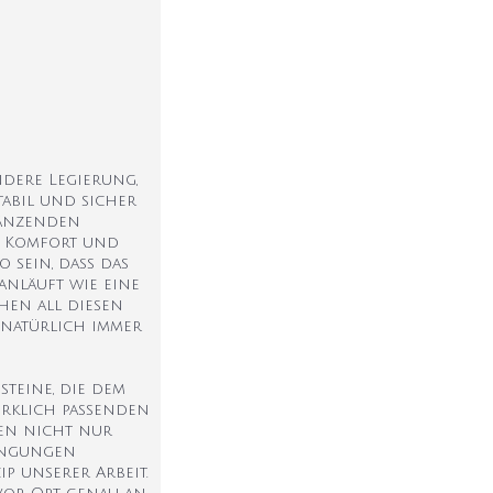
ndere Legierung,
tabil und sicher
länzenden
nn Komfort und
 sein, dass das
nläuft wie eine
chen all diesen
 natürlich immer
teine, die dem
irklich passenden
hen nicht nur
dingungen
p unserer Arbeit.