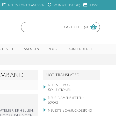
Neues Konto anlegen
Wunschliste (
0
)
Kasse
0 Artikel - $0
lle Stile
Anlässen
blog
Kundendienst
ARMBAND
NOT TRANSLATED
Neueste Paar-
Kollektionen
Neue Namensketten-
Looks
telier erhellen,
Neueste Schmuckdesigns
r oder die noch