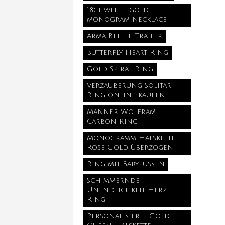
18ct white gold
monogram necklace
Arma Beetle Trailer
Butterfly Heart Ring
Gold Spiral Ring
Verzauberung Solitär
Ring online kaufen
Männer Wolfram
Carbon Ring
Monogramm Halskette
Rose Gold überzogen
Ring mit Babyfüßen
Schimmernde
Unendlichkeit Herz
Ring
Personalisierte Gold