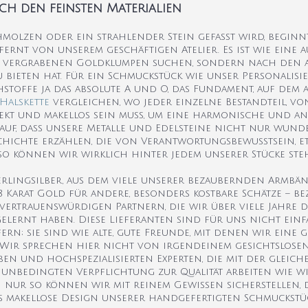
ach den feinsten Materialien
molzen oder ein strahlender Stein gefasst wird, beginnt
entfernt von unserem geschäftigen Atelier. Es ist wie ein
ch vergrabenen Goldklumpen suchen, sondern nach den 
 bieten hat. Für ein Schmuckstück wie unser Personalisie
stoffe ja das absolute A und O, das Fundament, auf dem a
Halskette
vergleichen, wo jeder einzelne Bestandteil, vo
rfekt und makellos sein muss, um eine harmonische und 
rauf, dass unsere Metalle und Edelsteine nicht nur wun
hichte erzählen, die von Verantwortungsbewusstsein, e
 so können wir wirklich hinter jedem unserer Stücke ste
terlingsilber, aus dem viele unserer bezaubernden Armb
18 Karat Gold für andere, besonders kostbare Schätze – b
ertrauenswürdigen Partnern, die wir über viele Jahre 
lernt haben. Diese Lieferanten sind für uns nicht ein
rn; sie sind wie alte, gute Freunde, mit denen wir eine 
n. Wir sprechen hier nicht von irgendeinem gesichtslos
en und hochspezialisierten Experten, die mit der gleich
unbedingten Verpflichtung zur Qualität arbeiten wie wir
nn nur so können wir mit reinem Gewissen sicherstellen, 
as makellose Design unserer handgefertigten Schmuckstück