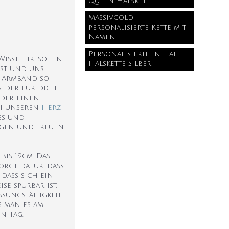
Queen Halskette
Massivgold
personalisierte Kette mit
Namen
Personalisierte Initial
isst ihr, so ein
Halskette Silber
ist und uns
s Armband so
, der für dich
oder einen
bei unseren
Herz
es und
igen und treuen
bis 19cm. Das
rgt dafür, dass
dass sich ein
e spürbar ist,
ssungsfähigkeit,
s man es am
n Tag.