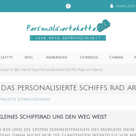
Anmelden
$
lskette
Ring
Armbänder
Ohrringe
Charme
A
icksal in der Hand: Das Personalisierte Schiffs Rad Armband
 DAS PERSONALISIERTE SCHIFFS RAD 
Neueste Schmuckdesigns
kleines Schiffsrad uns den Weg weist
bin und die ersten Sonnenstrahlen des Morgens mein A
 sehe dann nicht nur die glänzenden Werkzeuge vor mi