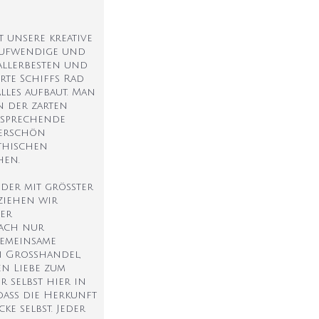
 unsere kreative
e aufwendige und
allerbesten und
rte Schiffs Rad
lles aufbaut. Man
n der zarten
ansprechende
derschön
thischen
hen.
änder mit größter
eziehen wir
der
fach nur
gemeinsame
en Großhandel,
en Liebe zum
 selbst hier in
dass die Herkunft
e selbst. Jeder