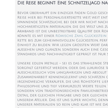
Die Reise beginnt: Eine Schnitzeljagd n
Bevor überhaupt ein einziger Faden Gold gesch
Reise hier bei Personalisiertekette weit, weit 
spannende Schatzsuche, bei der wir nicht na
hochwertigsten Materialien, die die Welt uns zu
Armband ist die unbestreitbare Qualität der Roh
könnte es mit einer
Römische Zahl Glücksstein 
Kette bis zum geheimnisvollen Glücksstein, pe
Einheit zu bilden. Wir legen größten Wert da
aussehen und glänzen, sondern auch eine Gesc
Standards und Nachhaltigkeit geprägt ist. Nur
Unsere edlen Metalle – sei es das strahlende S
Sorgfalt gefertigt werden, oder das luxuriöse 
ausschließlich von langjährigen und absolut v
Zusammenarbeit kennengelernt und schätzen ge
irgendwelche Verkäufer, die uns Rohstoffe liefe
Philosophie und tief verwurzelte Werte teile
sondern von traditionsreichen Familienbetrieb
Detail, der gleichen Hingabe und der gleichen 
unserem Atelier. Das ist uns super wichtig, de
unserer Materialien so rein und klar ist wie d